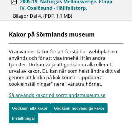
2005:19, Naturgas Mellansverige. Etapp
IV, Oxelösund - Hällfallstorp.
Bilagor Del 4. (PDF, 1,1 MB)
2005:19, Naturgas Mellansverige. Etapp
Kakor på Sörmlands museum
IV, Oxelösund - Hällfallstorp.
Bilagor Del 5. (PDF, 0,3 MB)
Vi använder kakor för att förstå hur webbplatsen 
används och för att visa innehåll från andra 
tjänster. Du kan välja att godkänna alla eller ett 
2005:19, Naturgas Mellansverige. Etapp
urval av kakor. Du kan när som helst ändra ditt val 
IV, Oxelösund - Hällfallstorp.
genom att klicka på kakikonen "Uppdatera 
Bilagor Del 6. (PDF, 0,3 MB)
cookieinställningar” nere i vänstra hörnet.
Så används kakor på sormlandsmuseum.se
2005:12, Skälkulla. Svärta 14:1, Skälkulla
4:1.
Godkänn alla kakor
Godkänn nödvändiga kakor
Svärta socken, Nyköpingskommun. Arkeologisk
förundersökning. Mellanneolitikum. (PDF, 1,2
Inställningar
MB)