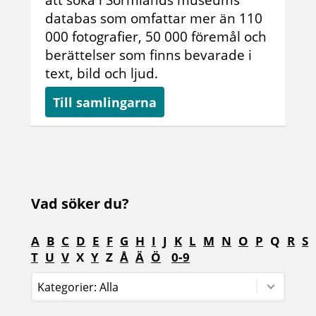
databas som omfattar mer än 110
000 fotografier, 50 000 föremål och
berättelser som finns bevarade i
text, bild och ljud.
Till samlingarna
Vad söker du?
A
B
C
D
E
F
G
H
I
J
K
L
M
N
O
P
Q
R
S
T
U
V
X
Y
Z
Å
Ä
Ö
0‑9