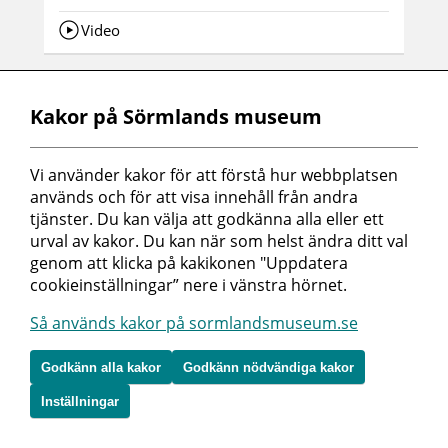
Video
Kakor på Sörmlands museum
Vi använder kakor för att förstå hur webbplatsen 
används och för att visa innehåll från andra 
tjänster. Du kan välja att godkänna alla eller ett 
urval av kakor. Du kan när som helst ändra ditt val 
genom att klicka på kakikonen "Uppdatera 
cookieinställningar” nere i vänstra hörnet.
Brickväva band med Sonja Berlin
Så används kakor på sormlandsmuseum.se
Sonja Berlin har vävt band sedan mitten av
1970-talet. Hon har fördjupat sig och forska...
Godkänn alla kakor
Godkänn nödvändiga kakor
Inställningar
Video