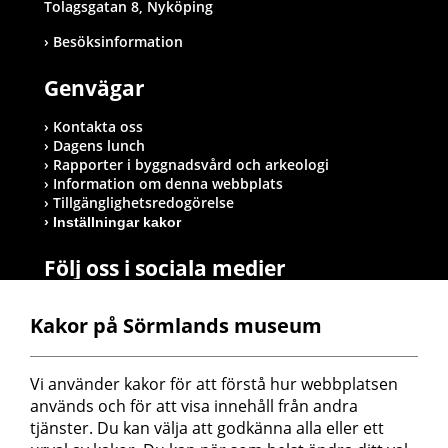
Tolagsgatan 8, Nyköping
Besöksinformation
Genvägar
Kontakta oss
Dagens lunch
Rapporter i byggnadsvård och arkeologi
Information om denna webbplats
Tillgänglighetsredogörelse
Inställningar kakor
Följ oss i sociala medier
Kakor på Sörmlands museum
Postadress
Vi använder kakor för att förstå hur webbplatsen 
Sörmlands museum
används och för att visa innehåll från andra 
Box 314
tjänster. Du kan välja att godkänna alla eller ett 
611 26 Nyköping