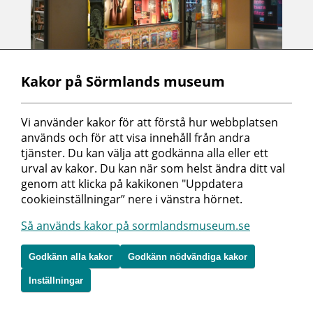
Kakor på Sörmlands museum
26 apr 2025 - 14 jun 2025
Mander. Teckning, posters och
grafik
Vi använder kakor för att förstå hur webbplatsen 
används och för att visa innehåll från andra 
I Manderkiosken visas ett urval av Manders
tjänster. Du kan välja att godkänna alla eller ett 
illustrationer, bland annat i form av affischer,
skate...
urval av kakor. Du kan när som helst ändra ditt val 
genom att klicka på kakikonen "Uppdatera 
Sörmlands museum i länet
cookieinställningar” nere i vänstra hörnet.
Så används kakor på sormlandsmuseum.se
Godkänn alla kakor
Godkänn nödvändiga kakor
Inställningar