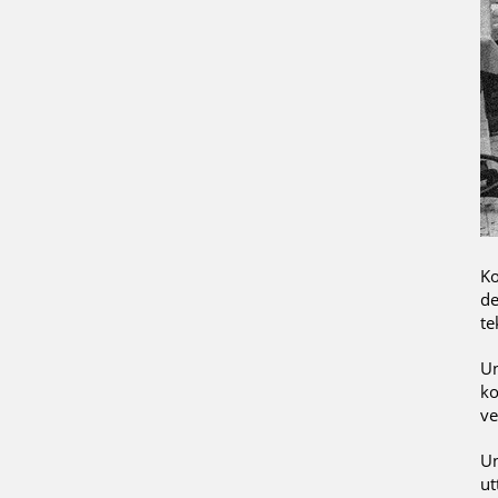
Ko
de
te
Un
ko
ve
Un
ut