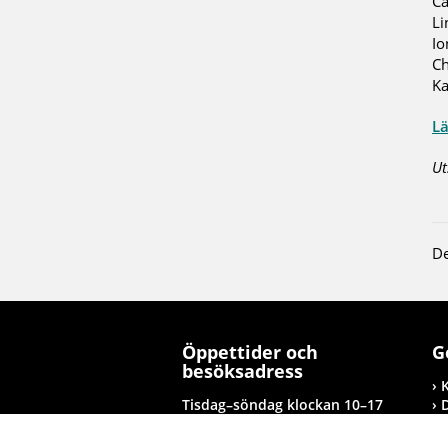
Ca
Li
Io
Ch
Ka
Lä
Ut
De
Öppettider och
G
besöksadress
Tisdag–söndag klockan 10–17
Tolagsgatan 8, Nyköping