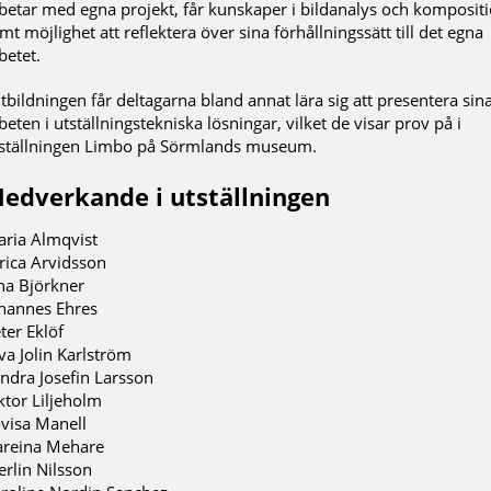
betar med egna projekt, får kunskaper i bildanalys och komposit
mt möjlighet att reflektera över sina förhållningssätt till det egna
betet.
utbildningen får deltagarna bland annat lära sig att presentera sin
beten i utställningstekniska lösningar, vilket de visar prov på i
ställningen Limbo på Sörmlands museum.
edverkande i utställningen
ria Almqvist
rica Arvidsson
na Björkner
hannes Ehres
ter Eklöf
va Jolin Karlström
ndra Josefin Larsson
ktor Liljeholm
visa Manell
reina Mehare
rlin Nilsson