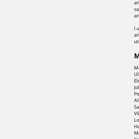
ar
sa
ar
I 
ar
ut
M
Ma
Ul
El
Jo
Pe
Al
Sa
Vi
Lo
Ha
Me