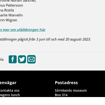
roline Nordin Sanchez
nus Pettersson
na Ristilä
arlie Warvelin
rin Wigren
s mer om utbildningen här
ställningen pågick från 3 juni till och med 20 augusti 2023.
la
envägar
Postadress
Kontakta oss
Sörmlands museum
Dagens lunch
Box 314
Rapporter i byggnadsvård och
611 26 Nyköping
arkeologi