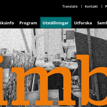
Translate
Kontakt
P
öksinfo
Program
Utställningar
Utforska
Saml