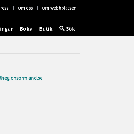
ress
Om oss
Om webbplatsen
ingar
Boka
Butik
Sök
@regionsormland.se