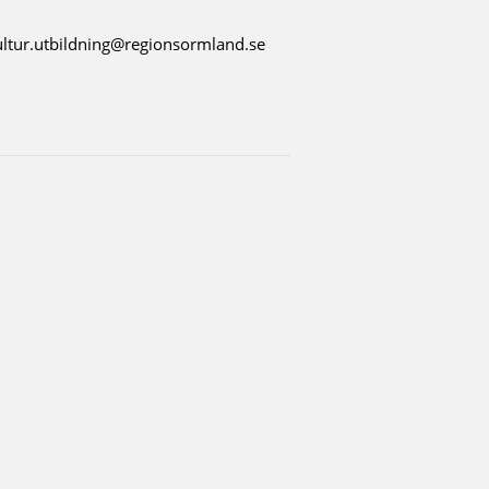
kultur.utbildning@regionsormland.se