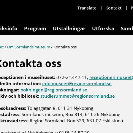
Translate
Kontakt
P
öksinfo
Program
Utställningar
Utforska
Saml
art
/
Om Sörmlands museum
/
Kontakta oss
Kontakta oss
eceptionen i museihuset:
072-213 47 11,
receptionenmuseet
llmän information:
info.museet@regionsormland.se
okningar:
bokningen@regionsormland.se
kiv och bibliotek:
studierummet@regionsormland.se
söksadress:
Tolagsgatan 8, 611 31 Nyköping
stadress:
Sörmlands museum, Box 314, 611 26 Nyköping
kturaadress:
Region Sörmland, Box 529, 631 07 Eskilstuna
ngstornet på Nyköpingshus: 0155-24 57 20