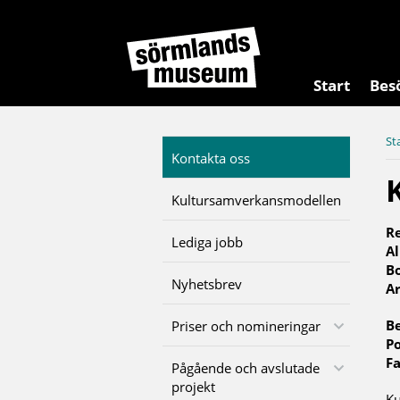
Start
Bes
St
Kontakta oss
Kultursamverkansmodellen
R
Lediga jobb
A
B
Nyhetsbrev
Ar
Be
Priser och nomineringar
Po
Fa
Pågående och avslutade
projekt
Ku