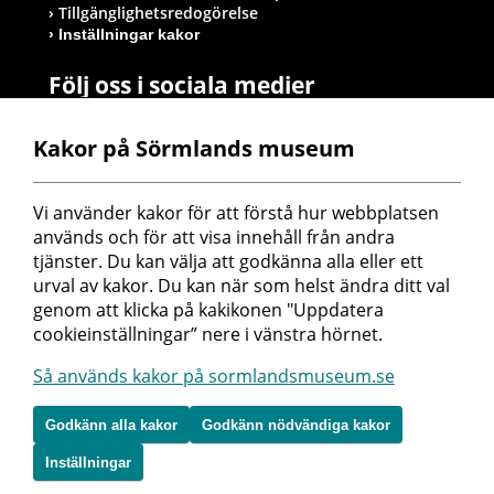
Tillgänglighetsredogörelse
Inställningar kakor
Följ oss i sociala medier
Kakor på Sörmlands museum
Postadress
Vi använder kakor för att förstå hur webbplatsen 
Sörmlands museum
används och för att visa innehåll från andra 
Box 314
tjänster. Du kan välja att godkänna alla eller ett 
611 26 Nyköping
urval av kakor. Du kan när som helst ändra ditt val 
genom att klicka på kakikonen "Uppdatera 
cookieinställningar” nere i vänstra hörnet.
Så används kakor på sormlandsmuseum.se
Godkänn alla kakor
Godkänn nödvändiga kakor
Inställningar