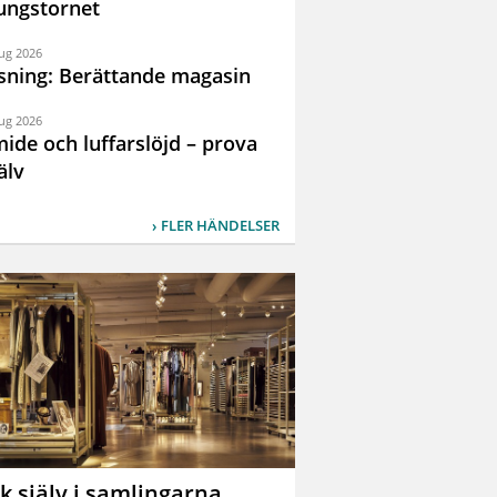
ungstornet
ug 2026
sning: Berättande magasin
ug 2026
ide och luffarslöjd – prova
älv
FLER HÄNDELSER
k själv i samlingarna