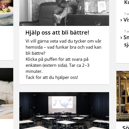
K
7 a
Vi
Hjälp oss att bli bättre!
7 a
Sm
Vi vill gärna veta vad du tycker om vår
sj
hemsida – vad funkar bra och vad kan
bli bättre?
Klicka på puffen för att svara på
enkäten (extern sida). Tar ca 2–3
minuter.
Tack för att du hjälper oss!
Sö