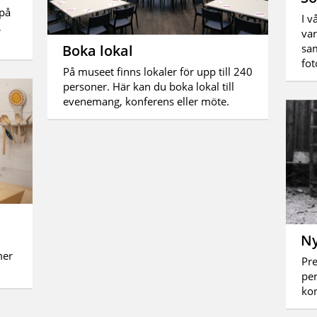
 på
I v
,
var
Boka lokal
sam
fot
På museet finns lokaler för upp till 240
personer. Här kan du boka lokal till
evenemang, konferens eller möte.
Ny
mer
Pre
per
kon