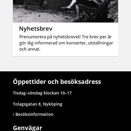
Nyhetsbrev
Prenumerera på nyhetsbrevet! Tre brev per år
gör dig informerad om konserter, utställningar
och annat.
Öppettider och besöksadress
Tisdag–söndag klockan 10–17
Tolagsgatan 8, Nyköping
Besöksinformation
Genvägar