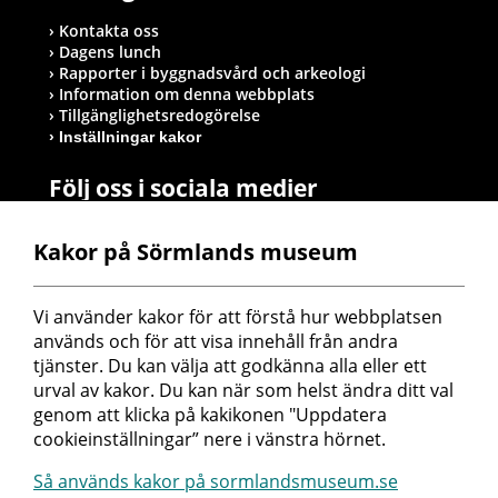
Kontakta oss
Dagens lunch
Rapporter i byggnadsvård och arkeologi
Information om denna webbplats
Tillgänglighetsredogörelse
Inställningar kakor
Följ oss i sociala medier
Kakor på Sörmlands museum
Postadress
Vi använder kakor för att förstå hur webbplatsen 
Sörmlands museum
används och för att visa innehåll från andra 
Box 314
tjänster. Du kan välja att godkänna alla eller ett 
611 26 Nyköping
urval av kakor. Du kan när som helst ändra ditt val 
genom att klicka på kakikonen "Uppdatera 
cookieinställningar” nere i vänstra hörnet.
Så används kakor på sormlandsmuseum.se