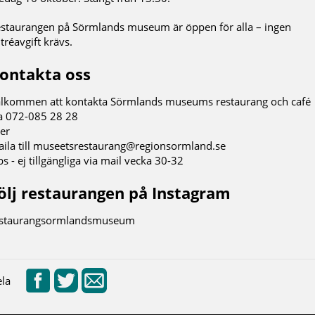
staurangen på Sörmlands museum är öppen för alla – ingen
tréavgift krävs.
ontakta oss
lkommen att kontakta Sörmlands museums restaurang och café
a 072-085 28 28
ler
ila till museetsrestaurang@regionsormland.se
s - ej tillgängliga via mail vecka 30-32
ölj restaurangen på Instagram
estaurangsormlandsmuseum
la