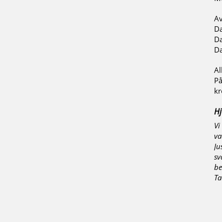
Av
Da
Da
Da
Al
På
kr
Hj
Vi
va
Ju
sv
be
Ta