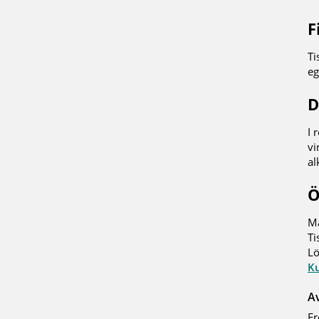
F
Ti
eg
D
I 
vi
al
Ö
Må
Ti
Lö
Ku
A
Fr