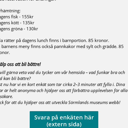
hämtning:
gens fisk - 155kr
gens kött - 135kr
gens gröna - 130kr
la rätter på dagens lunch finns i barnportion. 85 kronor.
 barnens meny finns också pannkakor med sylt och grädde. 85
onor.
älp oss att bli bättre!
 vill gärna veta vad du tycker om vår hemsida – vad funkar bra och
d kan bli bättre?
st nu har vi en kort enkät som tar cirka 2–3 minuter att fylla i. Dina
ar är helt anonyma och hjälper oss att förbättra upplevelsen för alla
sökare.
ck för att du hjälper oss att utveckla Sörmlands museums webb!
Svara på enkäten här
(extern sida)