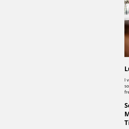
L
I 
so
fr
S
M
T