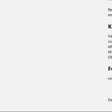
Re
en
K
Vä
vi
el
Ma
Ob
F
r
De