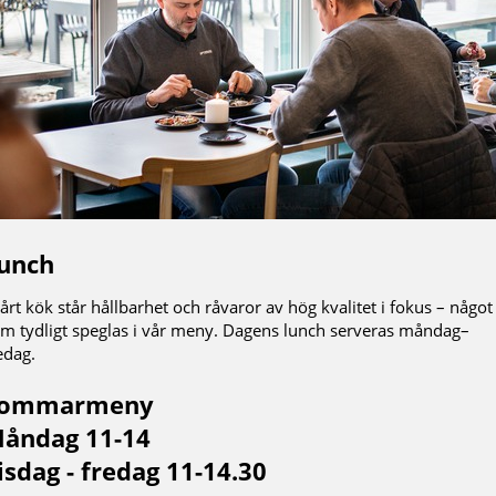
unch
vårt kök står hållbarhet och råvaror av hög kvalitet i fokus – något
m tydligt speglas i vår meny. Dagens lunch serveras måndag–
edag.
ommarmeny
åndag 11-14
isdag - fredag 11-14.30