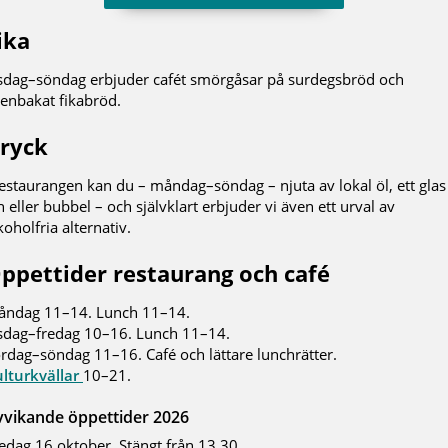
ika
sdag–söndag erbjuder cafét smörgåsar på surdegsbröd och
enbakat fikabröd.
ryck
restaurangen kan du – måndag–söndag – njuta av lokal öl, ett glas
n eller bubbel – och självklart erbjuder vi även ett urval av
koholfria alternativ.
ppettider restaurang och café
ndag 11–14. Lunch 11–14.
sdag–fredag 10–16. Lunch 11–14.
rdag–söndag 11–16. Café och lättare lunchrätter.
lturkvällar
10–21.
vvikande öppettider 2026
edag 16 oktober. Stängt från 13.30.