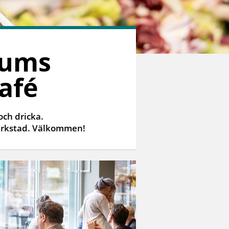
eums
afé
och dricka.
verkstad. Välkommen!