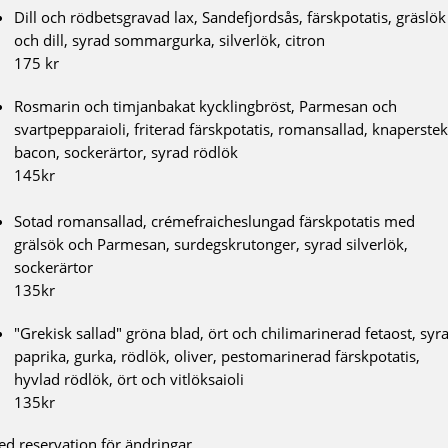
Dill och rödbetsgravad lax, Sandefjordsås, färskpotatis, gräslök
och dill, syrad sommargurka, silverlök, citron
175 kr
Rosmarin och timjanbakat kycklingbröst, Parmesan och
svartpepparaioli, friterad färskpotatis, romansallad, knaperstek
bacon, sockerärtor, syrad rödlök
145kr
Sotad romansallad, crémefraicheslungad färskpotatis med
grälsök och Parmesan, surdegskrutonger, syrad silverlök,
sockerärtor
135kr
"Grekisk sallad" gröna blad, ört och chilimarinerad fetaost, syr
paprika, gurka, rödlök, oliver, pestomarinerad färskpotatis,
hyvlad rödlök, ört och vitlöksaioli
135kr
d reservation för ändringar.