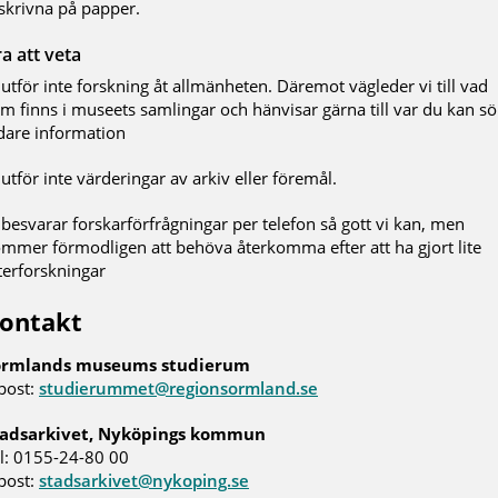
skrivna på papper.
a att veta
 utför inte forskning åt allmänheten. Däremot vägleder vi till vad
m finns i museets samlingar och hänvisar gärna till var du kan s
dare information
 utför inte värderingar av arkiv eller föremål.
 besvarar forskarförfrågningar per telefon så gott vi kan, men
mmer förmodligen att behöva återkomma efter att ha gjort lite
terforskningar
ontakt
örmlands museums studierum
post:
studierummet@regionsormland.se
tadsarkivet, Nyköpings kommun
l: 0155-24-80 00
post:
stadsarkivet@nykoping.se