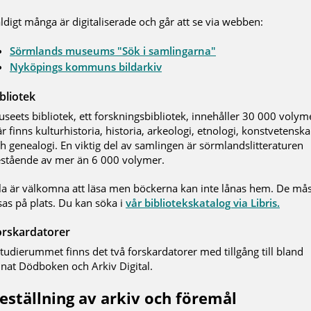
ldigt många är digitaliserade och går att se via webben:
Sörmlands museums "Sök i samlingarna"
Nyköpings kommuns bildarkiv
bliotek
seets bibliotek, ett forskningsbibliotek, innehåller 30 000 volym
r finns kulturhistoria, historia, arkeologi, etnologi, konstvetensk
h genealogi. En viktig del av samlingen är sörmlandslitteraturen
stående av mer än 6 000 volymer.
la är välkomna att läsa men böckerna kan inte lånas hem. De må
sas på plats. Du kan söka i
vår bibliotekskatalog via Libris.
orskardatorer
Studierummet finns det två forskardatorer med tillgång till bland
nat Dödboken och Arkiv Digital.
eställning av arkiv och föremål