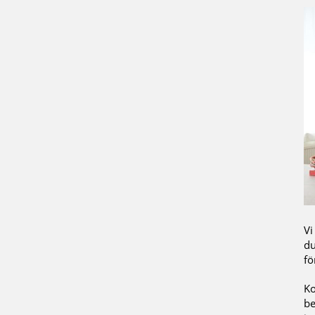
Vi
du
fö
Ko
be