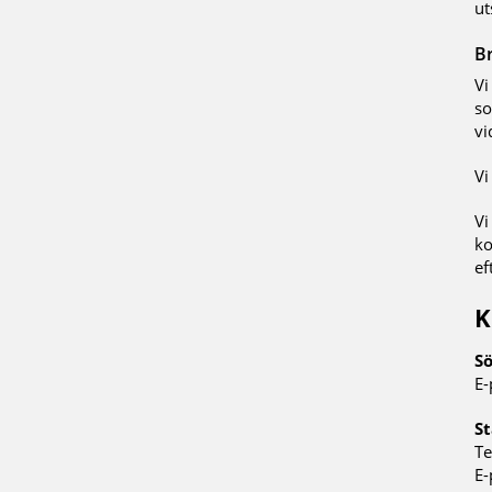
ut
Br
Vi
so
vi
Vi
Vi
ko
ef
K
S
E-
S
Te
E-