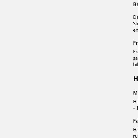
B
De
St
en
Fr
Fr
sa
bi
H
M
Hä
– 
Fa
Hä
ru