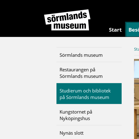
Start
Bes
St
Sörmlands museum
Restaurangen på
Sörmlands museum
Studierum och bibliotek
på Sörmlands museum
Kungstornet på
Nyköpingshus
Nynäs slott