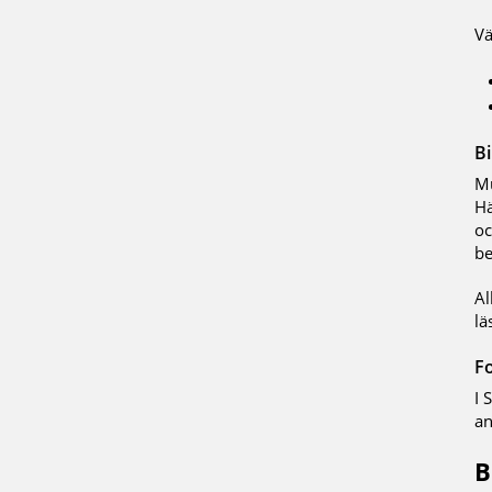
Vä
Bi
Mu
Hä
oc
be
Al
lä
F
I 
an
B