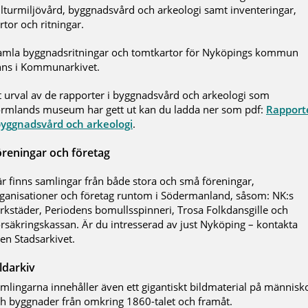
lturmiljövård, byggnadsvård och arkeologi samt inventeringar,
rtor och ritningar.
mla byggnadsritningar och tomtkartor för Nyköpings kommun
nns i Kommunarkivet.
t urval av de rapporter i byggnadsvård och arkeologi som
rmlands museum har gett ut kan du ladda ner som pdf:
Rapport
byggnadsvård och arkeologi
.
reningar och företag
r finns samlingar från både stora och små föreningar,
ganisationer och företag runtom i Södermanland, såsom: NK:s
rkstäder, Periodens bomullsspinneri, Trosa Folkdansgille och
rsäkringskassan. Är du intresserad av just Nyköping – kontakta
en Stadsarkivet.
ldarkiv
mlingarna innehåller även ett gigantiskt bildmaterial på människ
h byggnader från omkring 1860-talet och framåt.