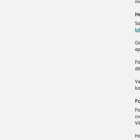
in
Hu
Sö
bi
Gö
e
Fö
di
Va
k
Fo
Fo
cr
Vi
Hö