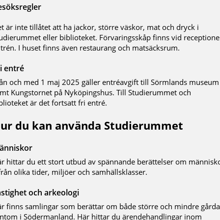
esöksregler
t är inte tillåtet att ha jackor, större väskor, mat och dryck i
udierummet eller biblioteket. Förvaringsskåp finns vid receptione
trén. I huset finns även restaurang och matsäcksrum.
i entré
ån och med 1 maj 2025 gäller entréavgift till Sörmlands museum
mt Kungstornet på Nyköpingshus. Till Studierummet och
blioteket är det fortsatt fri entré.
ur du kan använda Studierummet
änniskor
r hittar du ett stort utbud av spännande berättelser om människ
från olika tider, miljöer och samhällsklasser.
stighet och arkeologi
r finns samlingar som berättar om både större och mindre gårda
ntom i Södermanland. Här hittar du ärendehandlingar inom