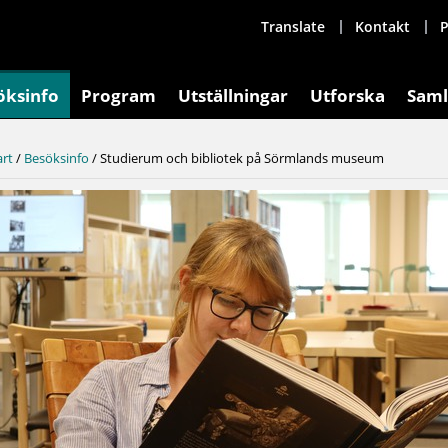
Translate
Kontakt
P
öksinfo
Program
Utställningar
Utforska
Saml
art
/
Besöksinfo
/
Studierum och bibliotek på Sörmlands museum