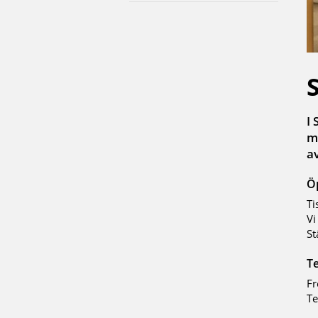
I
m
av
Ö
Ti
Vi
St
Te
Fr
Te