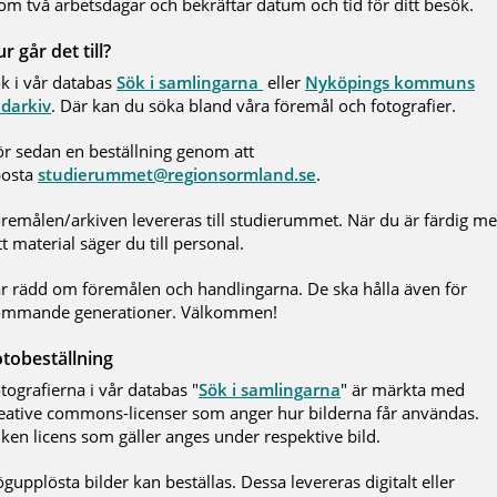
om två arbetsdagar och bekräftar datum och tid för ditt besök.
r går det till?
k i vår databas
Sök i samlingarna
eller
Nyköpings kommuns
ldarkiv
. Där kan du söka bland våra föremål och fotografier.
r sedan en beställning genom att
posta
studierummet@regionsormland.se
.
remålen/arkiven levereras till studierummet. När du är färdig m
tt material säger du till personal.
r rädd om föremålen och handlingarna. De ska hålla även för
ommande generationer. Välkommen!
tobeställning
tografierna i vår databas "
Sök i samlingarna
" är märkta med
eative commons-licenser som anger hur bilderna får användas.
lken licens som gäller anges under respektive bild.
gupplösta bilder kan beställas. Dessa levereras digitalt eller