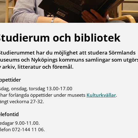
Studierum och bibliotek
 Studierummet har du möjlighet att studera Sörmlands
useums och Nyköpings kommuns samlingar som utgör
 arkiv, litteratur och föremål.
ppettider
sdag, onsdag, torsdag 13.00-17.00
 har förlängda öppettider under museets
Kulturkvällar
.
ängt veckorna 27-32.
lefontid
edagar 9.00-11.00.
lefon 072-144 11 06.