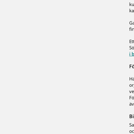
ku
ka
Ga
fi
Et
Sö
i 
Fö
Hä
or
ve
Fö
äv
Bi
Sa
oc