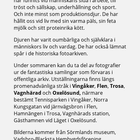
har funnits vid människans sida i arbete, till
tröst och sällskap, underhållning och sport.
Och inte minst som produktionsdjur. De har
hållit oss vid liv med sin varma päls, sin feta
mjölk och sitt proteinrika kött.
Djuren har varit oumbärliga och självklara i
människors liv och vardag. De har också lämnat
spår i de historiska fotoarkiven.
Under sommaren kan du ta del av fotografier
ur de fantastiska samlingar som förvaras i
offentliga arkiv. Utställningarna finns längs
promenadvänliga stråk i
Vingåker
,
Flen
,
Trosa
,
Vagnhärad
och
Oxelösund,
närmare
bestämt Tennisparken i Vingåker, Norra
Kungsgatan vid järnvägsbron i Flen,
Hamnängen i Trosa, Vagnhärads station,
Gästhamnen vid Läget i Oxelösund.
Bilderna kommer från Sörmlands museum,
Vadsbro-Blacksta Hembygdsförening,