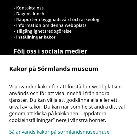
Kontakta oss
Dagens lunch
Rapporter i byggnadsvård och arkeologi
Information om denna webbplats
Tillgänglighetsredogörelse
Inställningar kakor
Följ oss i sociala medier
Kakor på Sörmlands museum
Postadress
Vi använder kakor för att förstå hur webbplatsen 
Sörmlands museum
används och för att visa innehåll från andra 
Box 314
tjänster. Du kan välja att godkänna alla eller ett 
611 26 Nyköping
urval av kakor. Du kan när som helst ändra ditt val 
genom att klicka på kakikonen "Uppdatera 
cookieinställningar” nere i vänstra hörnet.
Så används kakor på sormlandsmuseum.se