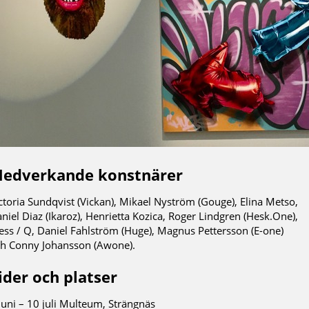
edverkande konstnärer
ctoria Sundqvist (Vickan), Mikael Nyström (Gouge), Elina Metso,
niel Diaz (Ikaroz), Henrietta Kozica, Roger Lindgren (Hesk.One),
ess / Q, Daniel Fahlström (Huge), Magnus Pettersson (E-one)
h Conny Johansson (Awone).
ider och platser
juni – 10 juli Multeum, Strängnäs