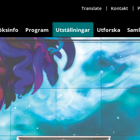
Translate
Kontakt
P
öksinfo
Program
Utställningar
Utforska
Saml