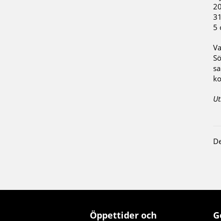
20
31
5 
Va
Sö
sa
k
Ut
De
Öppettider och
G