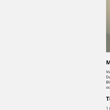
M
Vi
Da
Bl
oc
T
1 