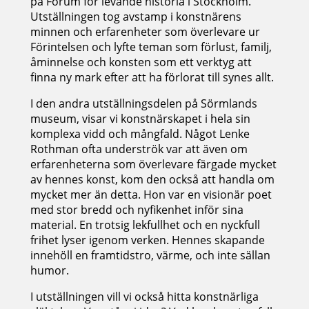
på Forum för levande historia i Stockholm.
Utställningen tog avstamp i konstnärens
minnen och erfarenheter som överlevare ur
Förintelsen och lyfte teman som förlust, familj,
åminnelse och konsten som ett verktyg att
finna ny mark efter att ha förlorat till synes allt.
I den andra utställningsdelen på Sörmlands
museum, visar vi konstnärskapet i hela sin
komplexa vidd och mångfald. Något Lenke
Rothman ofta underströk var att även om
erfarenheterna som överlevare färgade mycket
av hennes konst, kom den också att handla om
mycket mer än detta. Hon var en visionär poet
med stor bredd och nyfikenhet inför sina
material. En trotsig lekfullhet och en nyckfull
frihet lyser igenom verken. Hennes skapande
innehöll en framtidstro, värme, och inte sällan
humor.
I utställningen vill vi också hitta konstnärliga