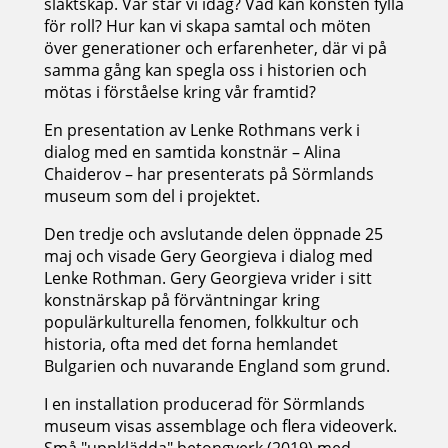
släktskap. Var står vi idag? Vad kan konsten fylla
för roll? Hur kan vi skapa samtal och möten
över generationer och erfarenheter, där vi på
samma gång kan spegla oss i historien och
mötas i förståelse kring vår framtid?
En presentation av Lenke Rothmans verk i
dialog med en samtida konstnär – Alina
Chaiderov – har presenterats på Sörmlands
museum som del i projektet.
Den tredje och avslutande delen öppnade 25
maj och visade Gery Georgieva i dialog med
Lenke Rothman. Gery Georgieva vrider i sitt
konstnärskap på förväntningar kring
populärkulturella fenomen, folkkultur och
historia, ofta med det forna hemlandet
Bulgarien och nuvarande England som grund.
I en installation producerad för Sörmlands
museum visas assemblage och flera videoverk.
Små "uppklädda" betongverk (2019) med