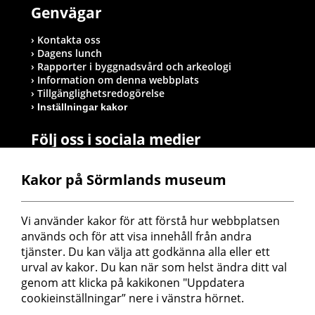
Genvägar
Kontakta oss
Dagens lunch
Rapporter i byggnadsvård och arkeologi
Information om denna webbplats
Tillgänglighetsredogörelse
Inställningar kakor
Följ oss i sociala medier
Kakor på Sörmlands museum
Postadress
Vi använder kakor för att förstå hur webbplatsen 
Sörmlands museum
används och för att visa innehåll från andra 
Box 314
tjänster. Du kan välja att godkänna alla eller ett 
611 26 Nyköping
urval av kakor. Du kan när som helst ändra ditt val 
genom att klicka på kakikonen "Uppdatera 
cookieinställningar” nere i vänstra hörnet.