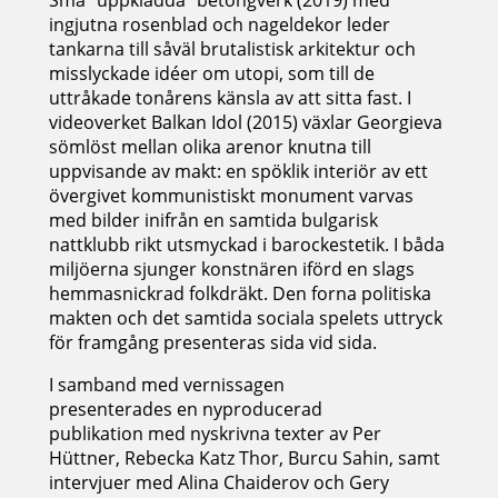
ingjutna rosenblad och nageldekor leder
tankarna till såväl brutalistisk arkitektur och
misslyckade idéer om utopi, som till de
uttråkade tonårens känsla av att sitta fast. I
videoverket Balkan Idol (2015) växlar Georgieva
sömlöst mellan olika arenor knutna till
uppvisande av makt: en spöklik interiör av ett
övergivet kommunistiskt monument varvas
med bilder inifrån en samtida bulgarisk
nattklubb rikt utsmyckad i barockestetik. I båda
miljöerna sjunger konstnären iförd en slags
hemmasnickrad folkdräkt. Den forna politiska
makten och det samtida sociala spelets uttryck
för framgång presenteras sida vid sida.
I samband med vernissagen
presenterades en nyproducerad
publikation med nyskrivna texter av Per
Hüttner, Rebecka Katz Thor, Burcu Sahin, samt
intervjuer med Alina Chaiderov och Gery