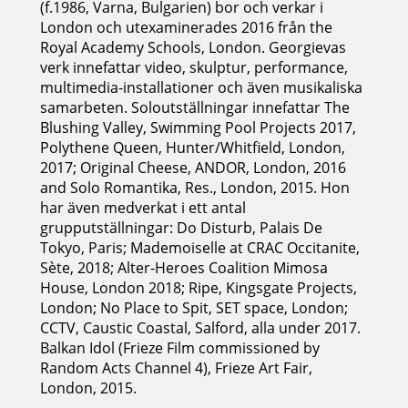
(f.1986, Varna, Bulgarien) bor och verkar i
London och utexaminerades 2016 från the
Royal Academy Schools, London. Georgievas
verk innefattar video, skulptur, performance,
multimedia-installationer och även musikaliska
samarbeten. Soloutställningar innefattar The
Blushing Valley, Swimming Pool Projects 2017,
Polythene Queen, Hunter/Whitfield, London,
2017; Original Cheese, ANDOR, London, 2016
and Solo Romantika, Res., London, 2015. Hon
har även medverkat i ett antal
grupputställningar: Do Disturb, Palais De
Tokyo, Paris; Mademoiselle at CRAC Occitanite,
Sète, 2018; Alter-Heroes Coalition Mimosa
House, London 2018; Ripe, Kingsgate Projects,
London; No Place to Spit, SET space, London;
CCTV, Caustic Coastal, Salford, alla under 2017.
Balkan Idol (Frieze Film commissioned by
Random Acts Channel 4), Frieze Art Fair,
London, 2015.