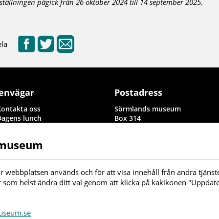
ställningen pågick från 26 oktober 2024 till 14 september 2025.
la
envägar
Postadress
Kontakta oss
Sörmlands museum
Dagens lunch
Box 314
Rapporter i byggnadsvård och
611 26 Nyköping
arkeologi
 museum
Information om denna
webbplats
illgänglighetsredogörelse
r webbplatsen används och för att visa innehåll från andra tjänste
nställningar kakor
r som helst ändra ditt val genom att klicka på kakikonen "Uppdater
ölj oss i sociala
museum.se