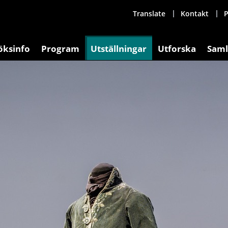
Translate
Kontakt
P
öksinfo
Program
Utställningar
Utforska
Saml