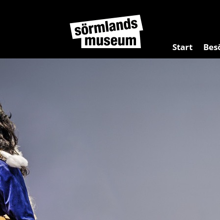
Start
Bes