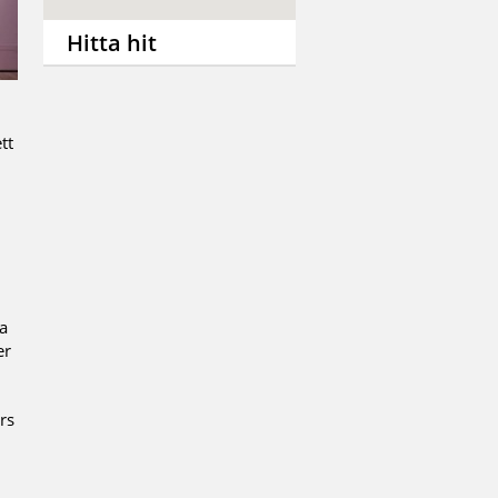
Hitta hit
tt
ka
er
rs