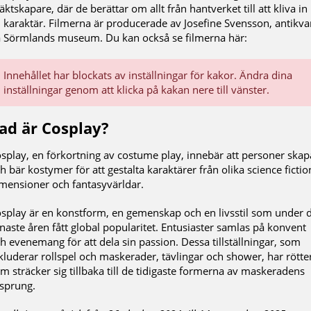
äktskapare, där de berättar om allt från hantverket till att kliva in 
 karaktär. Filmerna är producerade av Josefine Svensson, antikva
 Sörmlands museum. Du kan också se filmerna här:
Innehållet har blockats av inställningar för kakor. Ändra dina
inställningar genom att klicka på kakan nere till vänster.
ad är Cosplay?
splay, en förkortning av costume play, innebär att personer skap
h bär kostymer för att gestalta karaktärer från olika science fictio
mensioner och fantasyvärldar.
splay är en konstform, en gemenskap och en livsstil som under 
naste åren fått global popularitet. Entusiaster samlas på konvent
h evenemang för att dela sin passion. Dessa tillställningar, som
kluderar rollspel och maskerader, tävlingar och shower, har rötte
m sträcker sig tillbaka till de tidigaste formerna av maskeradens
sprung.