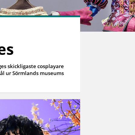
es
ges skickligaste cosplayare
emål ur Sörmlands museums