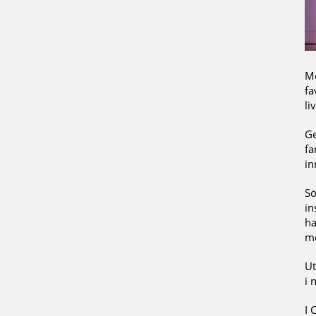
Mö
fa
li
Ge
fa
in
Sö
in
ha
mo
Ut
i 
I 