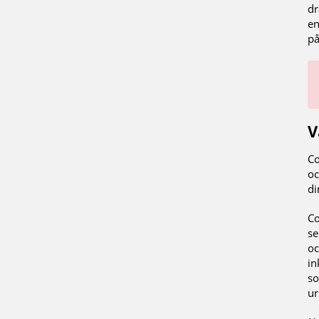
dr
en
på
V
Co
oc
di
Co
se
oc
in
so
ur