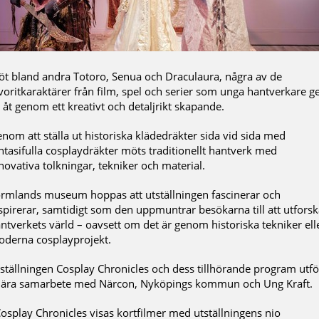
t bland andra Totoro, Senua och Draculaura, några av de
voritkaraktärer från film, spel och serier som unga hantverkare ge
v åt genom ett kreativt och detaljrikt skapande.
nom att ställa ut historiska klädedräkter sida vid sida med
ntasifulla cosplaydräkter möts traditionellt hantverk med
novativa tolkningar, tekniker och material.
rmlands museum hoppas att utställningen fascinerar och
spirerar, samtidigt som den uppmuntrar besökarna till att utfors
ntverkets värld – oavsett om det är genom historiska tekniker ell
derna cosplayprojekt.
ställningen Cosplay Chronicles och dess tillhörande program utfö
nära samarbete med Närcon, Nyköpings kommun och Ung Kraft.
Cosplay Chronicles visas kortfilmer med utställningens nio