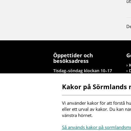
Ut
De
Öppettider och
G
besöksadress
Tisdag–söndag klockan 10–17
Tolagsgatan 8, Nyköping
Kakor på Sörmlands
Besöksinformation
T
Vi använder kakor för att förstå hu
I
eller ett urval av kakor. Du kan nä
vänstra hörnet.
F
Så används kakor på sormlands