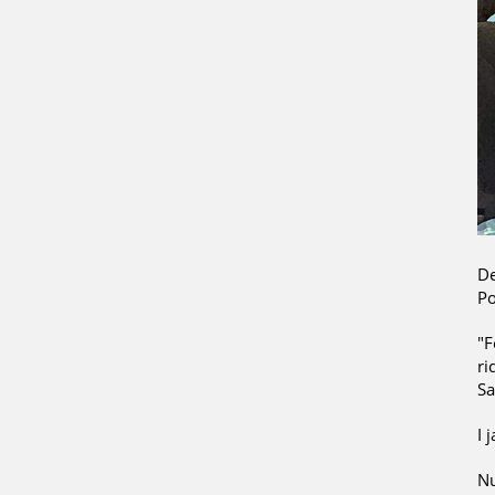
De
Po
"F
ri
Sa
I 
Nu