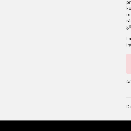
pr
ko
me
rä
gl
I 
in
Ut
De