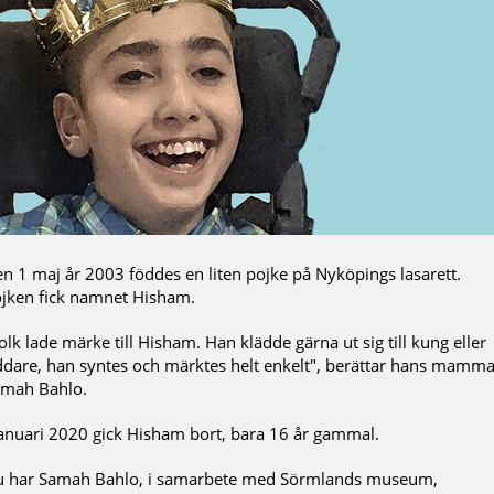
n 1 maj år 2003 föddes en liten pojke på Nyköpings lasarett.
jken fick namnet Hisham.
olk lade märke till Hisham. Han klädde gärna ut sig till kung eller
ddare, han syntes och märktes helt enkelt", berättar hans mamm
mah Bahlo.
januari 2020 gick Hisham bort, bara 16 år gammal.
 har Samah Bahlo, i samarbete med Sörmlands museum,