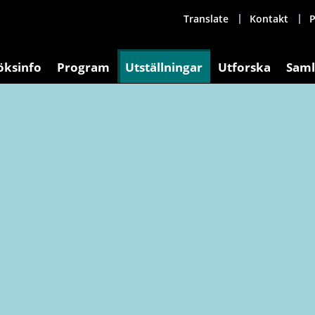
Translate
Kontakt
P
öksinfo
Program
Utställningar
Utforska
Saml