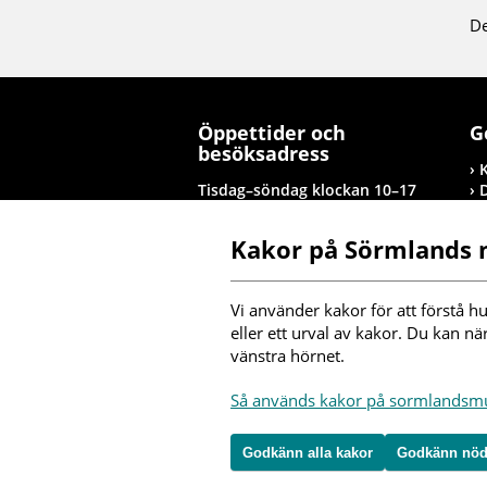
De
Öppettider och
G
besöksadress
Tisdag–söndag klockan 10–17
Tolagsgatan 8, Nyköping
Kakor på Sörmlands
Besöksinformation
T
Vi använder kakor för att förstå hu
I
eller ett urval av kakor. Du kan nä
vänstra hörnet.
F
Så används kakor på sormlands
m
Godkänn alla kakor
Godkänn nöd