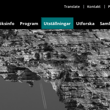
Translate
Kontakt
P
öksinfo
Program
Utställningar
Utforska
Saml