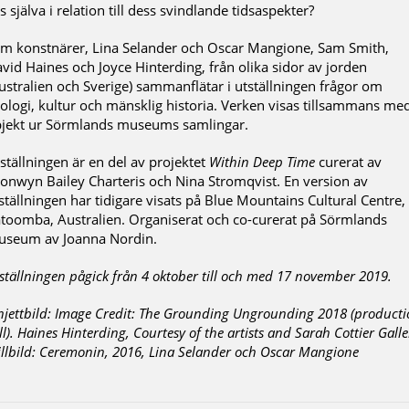
s själva i relation till dess svindlande tidsaspekter?
m konstnärer, Lina Selander och Oscar Mangione, Sam Smith,
vid Haines och Joyce Hinterding, från olika sidor av jorden
ustralien och Sverige) sammanflätar i utställningen frågor om
ologi, kultur och mänsklig historia. Verken visas tillsammans me
jekt ur Sörmlands museums samlingar.
ställningen är en del av projektet
Within Deep Time
curerat av
onwyn Bailey Charteris och Nina Stromqvist. En version av
ställningen har tidigare visats på Blue Mountains Cultural Centre,
toomba, Australien. Organiserat och co-curerat på Sörmlands
seum av Joanna Nordin.
ställningen pågick från 4 oktober till och med 17 november 2019.
njettbild: Image Credit: The Grounding Ungrounding 2018 (product
ill). Haines Hinterding, Courtesy of the artists and Sarah Cottier Galle
illbild: Ceremonin, 2016, Lina Selander och Oscar Mangione