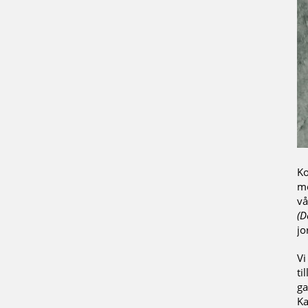
Ko
me
vå
(D
jo
Vi
ti
ga
Ka