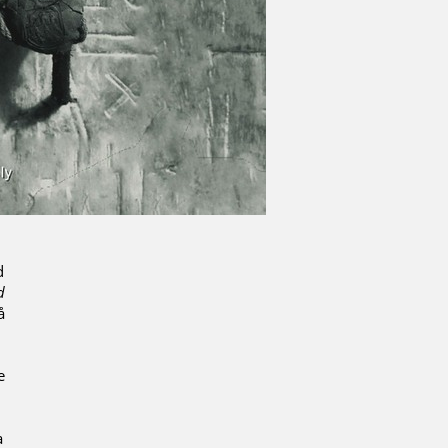
d
d
å
e
a