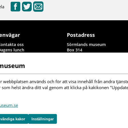
la
envägar
Postadress
Kontakta oss
Sörmlands museum
Dagens lunch
Box 314
Rapporter i byggnadsvård och
611 26 Nyköping
arkeologi
 museum
Information om denna
webbplats
illgänglighetsredogörelse
r webbplatsen används och för att visa innehåll från andra tjänste
nställningar kakor
r som helst ändra ditt val genom att klicka på kakikonen "Uppdater
ölj oss i sociala
museum.se
edier
vändiga kakor
Inställningar