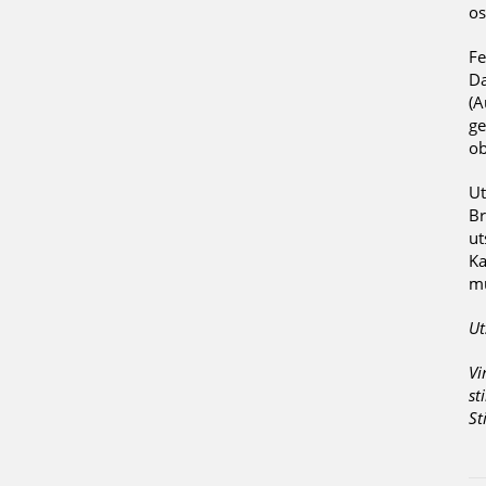
os
Fe
Da
(A
ge
ob
Ut
Br
ut
Ka
mu
Ut
Vi
st
St