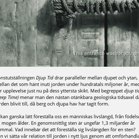
nstutställningen
Djup Tid
drar paralleller mellan djupet och ytan,
llan det som hänt inuti jorden under hundratals miljoner år, me
r upplevelse just nu på dess yttersta skikt. Med begreppet
djup ti
eep Time)
menar man den nästan otänkbara geologiska tidsaxel d
rden blivit till, då berg och djupa hav har tagit form.
 kan ganska lätt föreställa oss en människas livslängd, från födels
ll mogen ålder. En genomsnittlig sten är ungefär 1,3 miljarder år
mmal. Vad innebär det att föreställa sig livslängden för en sten?
n vi sätta vår relation till jorden i nytt ljus genom att omförhandl