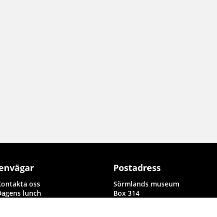
envägar
Postadress
Kontakta oss
Sörmlands museum
Dagens lunch
Box 314
Rapporter i byggnadsvård och
611 26 Nyköping
arkeologi