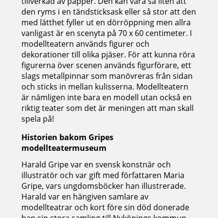
tillverkad av papper. Den kan vara så liten att
den ryms i en tändsticksask eller så stor att den
med lätthet fyller ut en dörröppning men allra
vanligast är en scenyta på 70 x 60 centimeter. I
modellteatern används figurer och
dekorationer till olika pjäser. För att kunna röra
figurerna över scenen används figurförare, ett
slags metallpinnar som manövreras från sidan
och sticks in mellan kulisserna. Modellteatern
är nämligen inte bara en modell utan också en
riktig teater som det är meningen att man skall
spela på!
Historien bakom Gripes
modellteatermuseum
Harald Gripe var en svensk konstnär och
illustratör och var gift med författaren Maria
Gripe, vars ungdomsböcker han illustrerade.
Harald var en hängiven samlare av
modellteatrar och kort före sin död donerade
han sin stora samling till Nyköpings kommun.