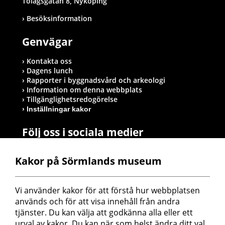
Tolagsgatan 8, Nyköping
Besöksinformation
Genvägar
Kontakta oss
Dagens lunch
Rapporter i byggnadsvård och arkeologi
Information om denna webbplats
Tillgänglighetsredogörelse
Inställningar kakor
Följ oss i sociala medier
Kakor på Sörmlands museum
Postadress
Vi använder kakor för att förstå hur webbplatsen 
Sörmlands museum
används och för att visa innehåll från andra 
Box 314
tjänster. Du kan välja att godkänna alla eller ett 
611 26 Nyköping
urval av kakor. Du kan när som helst ändra ditt val 