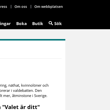
ress
Om oss
Om webbplatsen
ingar
Boka
Butik
Sök
ng, näthat, kvinnolöner och
orerar i valdebatten. Den
llt mer, åtminstone i Sverige.
"Valet är ditt"