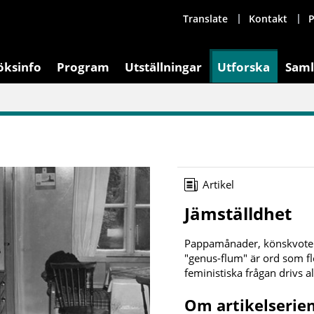
Translate
Kontakt
P
öksinfo
Program
Utställningar
Utforska
Saml
Artikel
Jämställdhet
Pappamånader, könskvoteri
"genus-flum" är ord som fl
feministiska frågan drivs a
Om artikelserien 