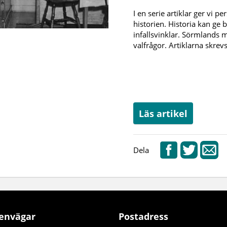
I en serie artiklar ger vi p
historien. Historia kan ge 
infallsvinklar. Sörmlands 
valfrågor. Artiklarna skrevs
Läs artikel
Dela
envägar
Postadress