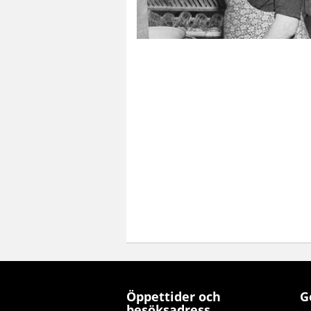
Öppettider och
G
besöksadress