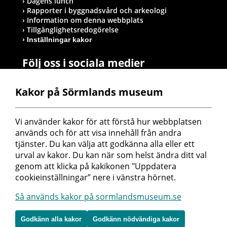
Dagens lunch
Rapporter i byggnadsvård och arkeologi
Information om denna webbplats
Tillgänglighetsredogörelse
Inställningar kakor
Följ oss i sociala medier
Kakor på Sörmlands museum
Postadress
Vi använder kakor för att förstå hur webbplatsen 
Sörmlands museum
används och för att visa innehåll från andra 
Box 314
tjänster. Du kan välja att godkänna alla eller ett 
611 26 Nyköping
urval av kakor. Du kan när som helst ändra ditt val 
genom att klicka på kakikonen "Uppdatera 
cookieinställningar” nere i vänstra hörnet.
Så används kakor på sormlandsmuseum.se
Godkänn alla kakor
Godkänn nödvändiga kakor