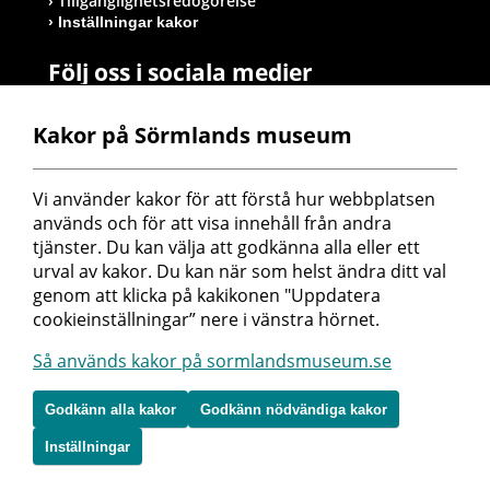
Tillgänglighetsredogörelse
Inställningar kakor
Följ oss i sociala medier
Kakor på Sörmlands museum
Postadress
Vi använder kakor för att förstå hur webbplatsen 
Sörmlands museum
används och för att visa innehåll från andra 
Box 314
tjänster. Du kan välja att godkänna alla eller ett 
611 26 Nyköping
urval av kakor. Du kan när som helst ändra ditt val 
genom att klicka på kakikonen "Uppdatera 
cookieinställningar” nere i vänstra hörnet.
Så används kakor på sormlandsmuseum.se
Godkänn alla kakor
Godkänn nödvändiga kakor
Inställningar