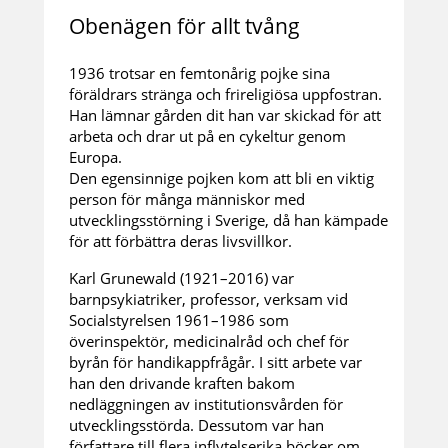
Obenägen för allt tvång
1936 trotsar en femtonårig pojke sina
föräldrars stränga och frireligiösa uppfostran.
Han lämnar gården dit han var skickad för att
arbeta och drar ut på en cykeltur genom
Europa.
Den egensinnige pojken kom att bli en viktig
person för många människor med
utvecklingsstörning i Sverige, då han kämpade
för att förbättra deras livsvillkor.
Karl Grunewald (1921–2016) var
barnpsykiatriker, professor, verksam vid
Socialstyrelsen 1961–1986 som
överinspektör, medicinalråd och chef för
byrån för handikappfrågår. I sitt arbete var
han den drivande kraften bakom
nedläggningen av institutionsvården för
utvecklingsstörda. Dessutom var han
författare till flera inflytelserika böcker om