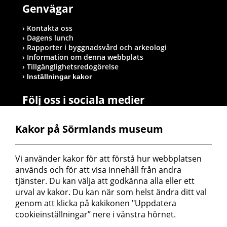
Genvägar
Kontakta oss
Dagens lunch
Rapporter i byggnadsvård och arkeologi
Information om denna webbplats
Tillgänglighetsredogörelse
Inställningar kakor
Följ oss i sociala medier
Kakor på Sörmlands museum
Postadress
Vi använder kakor för att förstå hur webbplatsen 
Sörmlands museum
används och för att visa innehåll från andra 
Box 314
tjänster. Du kan välja att godkänna alla eller ett 
611 26 Nyköping
urval av kakor. Du kan när som helst ändra ditt val 
genom att klicka på kakikonen "Uppdatera 
cookieinställningar” nere i vänstra hörnet.