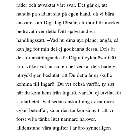
rader och avvaktat vårt svar. Det går ej, att
handla på sådant sätt på egen hand, då vi bära
ansvaret om Dig. Jag förstår, att mor blir mycket
bedrövat över detta Ditt självständiga
handlingssätt. –Vad nu dina nya planer angår, så
kan jag för min del ej godkänna dessa. Dels är
det för ansträngande för Dig att cykla över 600
km, vilket väl tar ca. en hel vecka, dels hade vi
uttryckligen beslutat, att Du detta år ej skulle
komma till Ingarö. Du vet också varför, ty sist
när du kom hem från Ingarö, var Du ej utvilat för
skolarbetet. Vad sedan anskaffning av en racer-
cykel beträffar, så är den tanken så nytt, att vi
först vilja tänka litet närmare häröver,
alldenstund våra utgifter i år äro synnerligen