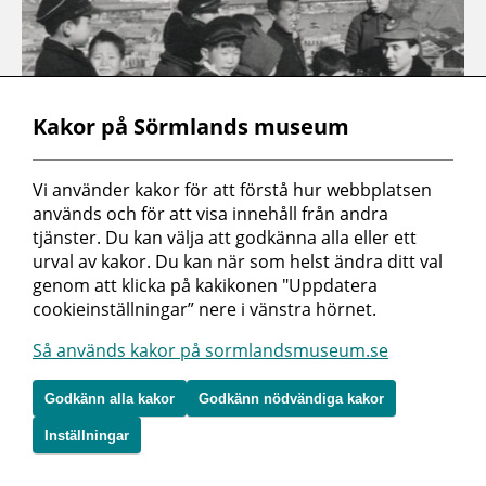
Kakor på Sörmlands museum
Vi använder kakor för att förstå hur webbplatsen 
används och för att visa innehåll från andra 
tjänster. Du kan välja att godkänna alla eller ett 
urval av kakor. Du kan när som helst ändra ditt val 
genom att klicka på kakikonen "Uppdatera 
cookieinställningar” nere i vänstra hörnet.
I Korea får Karl och Kristina sina första gemensamma
minnen. Det är där de börjar fundera på en framtid
Så används kakor på sormlandsmuseum.se
tillsammans och förlovar sig. Karl är mycket barnkär och
Godkänn alla kakor
Godkänn nödvändiga kakor
han har länge vetat att han vill ha många barn.
Inställningar