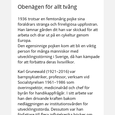
Obenägen för allt tvång
1936 trotsar en femtonårig pojke sina
föräldrars stränga och frireligiösa uppfostran.
Han lämnar gården dit han var skickad för att
arbeta och drar ut på en cykeltur genom
Europa.
Den egensinnige pojken kom att bli en viktig
person för många människor med
utvecklingsstörning i Sverige, då han kämpade
för att förbättra deras livsvillkor.
Karl Grunewald (1921–2016) var
barnpsykiatriker, professor, verksam vid
Socialstyrelsen 1961–1986 som
överinspektör, medicinalråd och chef för
byrån för handikappfrågår. I sitt arbete var
han den drivande kraften bakom
nedläggningen av institutionsvården för
utvecklingsstörda. Dessutom var han
författare till flera inflytelserika böcker om