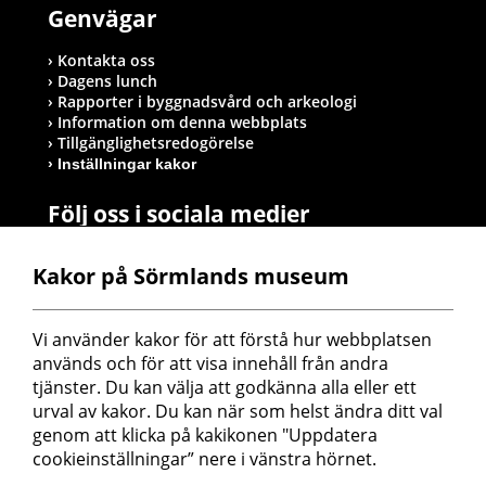
Genvägar
Kontakta oss
Dagens lunch
Rapporter i byggnadsvård och arkeologi
Information om denna webbplats
Tillgänglighetsredogörelse
Inställningar kakor
Följ oss i sociala medier
Kakor på Sörmlands museum
Postadress
Vi använder kakor för att förstå hur webbplatsen 
Sörmlands museum
används och för att visa innehåll från andra 
Box 314
tjänster. Du kan välja att godkänna alla eller ett 
611 26 Nyköping
urval av kakor. Du kan när som helst ändra ditt val 
genom att klicka på kakikonen "Uppdatera 
cookieinställningar” nere i vänstra hörnet.