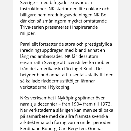
Sverige – med bifogade skruvar och
instruktioner. NK startar den lite enklare och
billigare heminredningsavdelningen NK-Bo
där den så småningom mycket omfattande
Triva-serien presenteras i inspirerande
miljöer.
Parallellt fortsätter de stora och prestigefyllda
inredningsuppdragen med bland annat en
lång rad ambassader. NK får dessutom
ensamrätt i Sverige att licenstillverka möbler
från det amerikanska företaget Knoll. Det
betyder bland annat att tusentals stativ till den
så kallade fladdermusfåtöljen lämnar
verkstäderna i Nyköping.
NK:s verksamhet i Nyköping spänner över
nära sju decennier – från 1904 fram till 1973.
När verkstäderna slår igen kan man se tillbaka
på samarbete med de allra främsta svenska
arkitekterna och formgivarna under perioden:
Ferdinand Boberg, Carl Bergsten, Gunnar