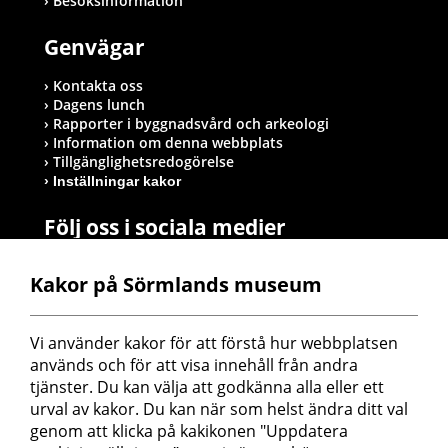
Besöksinformation
Genvägar
Kontakta oss
Dagens lunch
Rapporter i byggnadsvård och arkeologi
Information om denna webbplats
Tillgänglighetsredogörelse
Inställningar kakor
Följ oss i sociala medier
Kakor på Sörmlands museum
Postadress
Vi använder kakor för att förstå hur webbplatsen 
Sörmlands museum
används och för att visa innehåll från andra 
Box 314
tjänster. Du kan välja att godkänna alla eller ett 
611 26 Nyköping
urval av kakor. Du kan när som helst ändra ditt val 
genom att klicka på kakikonen "Uppdatera 