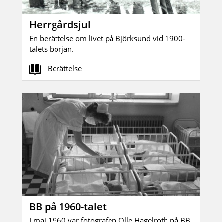
Herrgårdsjul
En berättelse om livet på Björksund vid 1900-
talets början.
Berättelse
BB på 1960-talet
I maj 1960 var fotografen Olle Hagelroth på BB