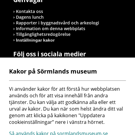
Kontakta oss
Dagens lunch
Rapporter i byggnadsvård och arkeologi
Information om denna webbplats
Tillgänglighetsredogörelse
Inställningar kakor
Följ oss i sociala medier
Kakor på Sörmlands museum
Postadress
Vi använder kakor för att förstå hur webbplatsen 
Sörmlands museum
används och för att visa innehåll från andra 
Box 314
tjänster. Du kan välja att godkänna alla eller ett 
611 26 Nyköping
urval av kakor. Du kan när som helst ändra ditt val 
genom att klicka på kakikonen "Uppdatera 
cookieinställningar” nere i vänstra hörnet.
Så används kakor på sormlandsmuseum.se