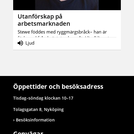
Utanförskap på
arbetsmarknaden
Stewe föddes med ryggmärgsbråck– han är
förlamad från bröstet och neråt. I ljudklippet...
Ljud
Öppettider och besöksadress
Tisdag–söndag klockan 10–17
Tolagsgatan 8, Nyköping
Besöksinformation
Genvägar