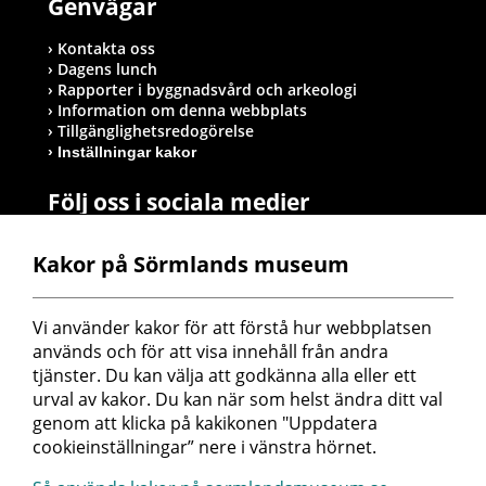
Genvägar
Kontakta oss
Dagens lunch
Rapporter i byggnadsvård och arkeologi
Information om denna webbplats
Tillgänglighetsredogörelse
Inställningar kakor
Följ oss i sociala medier
Kakor på Sörmlands museum
Postadress
Vi använder kakor för att förstå hur webbplatsen 
Sörmlands museum
används och för att visa innehåll från andra 
Box 314
tjänster. Du kan välja att godkänna alla eller ett 
611 26 Nyköping
urval av kakor. Du kan när som helst ändra ditt val 
genom att klicka på kakikonen "Uppdatera 
cookieinställningar” nere i vänstra hörnet.