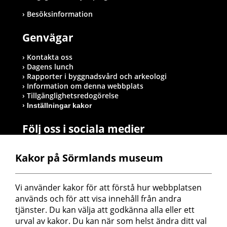
Besöksinformation
Genvägar
Kontakta oss
Dagens lunch
Rapporter i byggnadsvård och arkeologi
Information om denna webbplats
Tillgänglighetsredogörelse
Inställningar kakor
Följ oss i sociala medier
Kakor på Sörmlands museum
Postadress
Vi använder kakor för att förstå hur webbplatsen 
Sörmlands museum
används och för att visa innehåll från andra 
Box 314
tjänster. Du kan välja att godkänna alla eller ett 
611 26 Nyköping
urval av kakor. Du kan när som helst ändra ditt val 