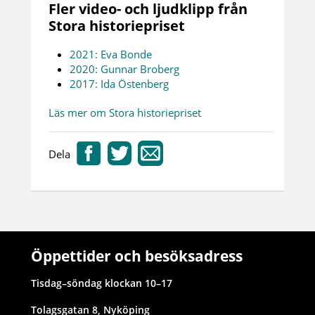
Fler video- och ljudklipp från
Stora historiepriset
2021: Eva Bonde
2020: Gunnar Broberg
2017: Ida Östenberg
Läs mer om Stora historiepriset
Dela
Öppettider och besöksadress
Tisdag–söndag klockan 10–17
Tolagsgatan 8, Nyköping