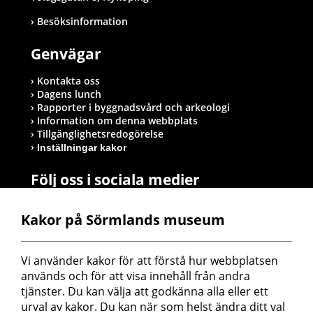
Besöksinformation
Genvägar
Kontakta oss
Dagens lunch
Rapporter i byggnadsvård och arkeologi
Information om denna webbplats
Tillgänglighetsredogörelse
Inställningar kakor
Följ oss i sociala medier
Kakor på Sörmlands museum
Postadress
Vi använder kakor för att förstå hur webbplatsen 
Sörmlands museum
används och för att visa innehåll från andra 
Box 314
tjänster. Du kan välja att godkänna alla eller ett 
611 26 Nyköping
urval av kakor. Du kan när som helst ändra ditt val 