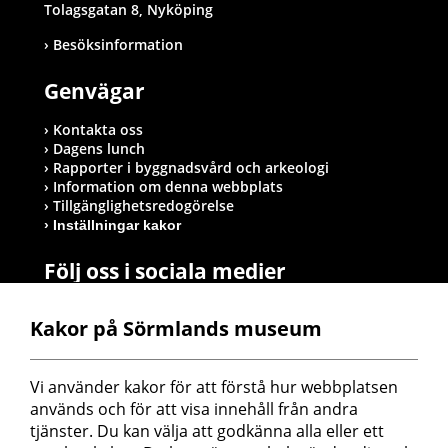
Tolagsgatan 8, Nyköping
Besöksinformation
Genvägar
Kontakta oss
Dagens lunch
Rapporter i byggnadsvård och arkeologi
Information om denna webbplats
Tillgänglighetsredogörelse
Inställningar kakor
Följ oss i sociala medier
Kakor på Sörmlands museum
Postadress
Vi använder kakor för att förstå hur webbplatsen 
Sörmlands museum
används och för att visa innehåll från andra 
Box 314
tjänster. Du kan välja att godkänna alla eller ett 
611 26 Nyköping