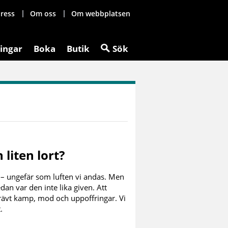
ress
Om oss
Om webbplatsen
ingar
Boka
Butik
Sök
 liten lort?
 – ungefär som luften vi andas. Men
an var den inte lika given. Att
rävt kamp, mod och uppoffringar. Vi
.