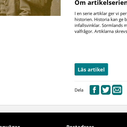
Om artikelserien 
I en serie artiklar ger vi p
historien. Historia kan ge 
infallsvinklar. Sörmlands 
valfrågor. Artiklarna skrevs
Läs artikel
Dela
envägar
Postadress