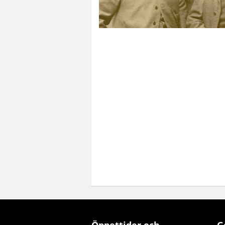
Öppettider och
G