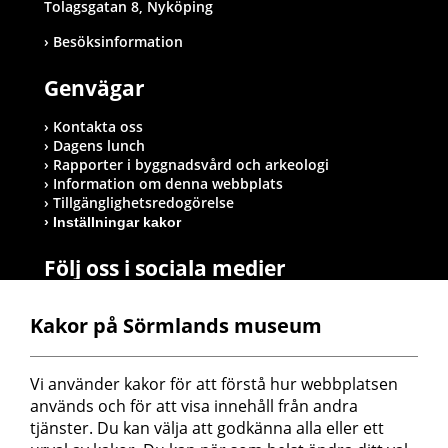
Tolagsgatan 8, Nyköping
Besöksinformation
Genvägar
Kontakta oss
Dagens lunch
Rapporter i byggnadsvård och arkeologi
Information om denna webbplats
Tillgänglighetsredogörelse
Inställningar kakor
Följ oss i sociala medier
Kakor på Sörmlands museum
Postadress
Vi använder kakor för att förstå hur webbplatsen 
Sörmlands museum
används och för att visa innehåll från andra 
Box 314
tjänster. Du kan välja att godkänna alla eller ett 
611 26 Nyköping