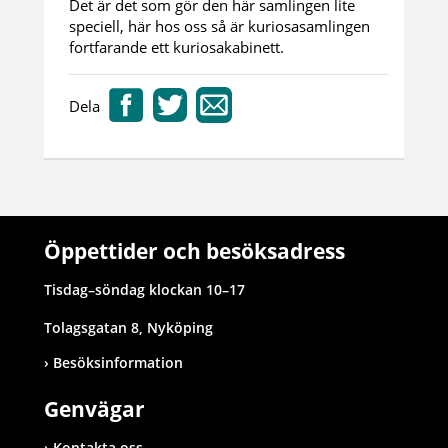
Det är det som gör den här samlingen lite
speciell, här hos oss så är kuriosasamlingen
fortfarande ett kuriosakabinett.
Dela
Öppettider och besöksadress
Tisdag–söndag klockan 10–17
Tolagsgatan 8, Nyköping
Besöksinformation
Genvägar
Kontakta oss