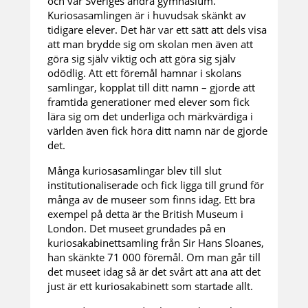
och var Sveriges andra gymnasium.
Kuriosasamlingen är i huvudsak skänkt av
tidigare elever. Det här var ett sätt att dels visa
att man brydde sig om skolan men även att
göra sig själv viktig och att göra sig själv
odödlig. Att ett föremål hamnar i skolans
samlingar, kopplat till ditt namn – gjorde att
framtida generationer med elever som fick
lära sig om det underliga och märkvärdiga i
världen även fick höra ditt namn när de gjorde
det.
Många kuriosasamlingar blev till slut
institutionaliserade och fick ligga till grund för
många av de museer som finns idag. Ett bra
exempel på detta är the British Museum i
London. Det museet grundades på en
kuriosakabinettsamling från Sir Hans Sloanes,
han skänkte 71 000 föremål. Om man går till
det museet idag så är det svårt att ana att det
just är ett kuriosakabinett som startade allt.