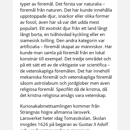
typer av föremål. Det första var naturalia –
föremål från naturen. Det här kunde innehålla
uppstoppade djur, snäckor eller olika former
av fossil, även här så var det udda mest
populärt. Ett exotiskt djur från ett land långt
långt borta, en tvåhövdad kyckling eller en
siamesisk tvilling. Den andra kategorin var
artificialia – föremål skapat av människor. Här
kunde man samla på föremål från en lokal
konstnär till exempel. Det tredje området och
på ett sätt ett av de viktigaste var scientifica –
de vetenskapliga föremålen. Det här innehöll
mekaniska föremål och vetenskapliga föremål
såsom astrolabium och jordglober men även
religiösa föremål. Specifikt då de kristna, då
det kristna religiösa ansågs vara vetenskap.
Kuriosakabinettsamlingen kommer från
Strängnäs högre allmänna läroverk.
Läroverket heter idag Tomasskolan. Skolan
invigdes 1626 på begäran av Gustav II Adolf