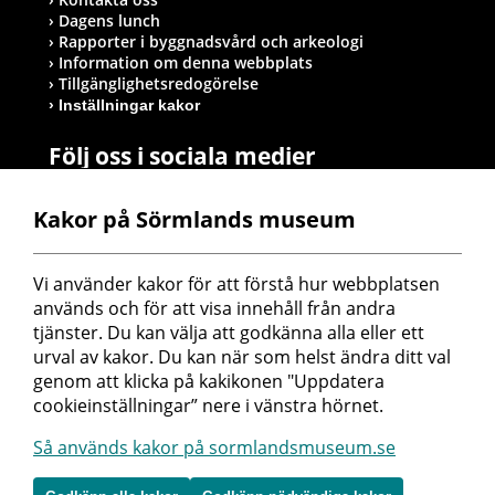
Dagens lunch
Rapporter i byggnadsvård och arkeologi
Information om denna webbplats
Tillgänglighetsredogörelse
Inställningar kakor
Följ oss i sociala medier
Kakor på Sörmlands museum
Postadress
Vi använder kakor för att förstå hur webbplatsen 
Sörmlands museum
används och för att visa innehåll från andra 
Box 314
tjänster. Du kan välja att godkänna alla eller ett 
611 26 Nyköping
urval av kakor. Du kan när som helst ändra ditt val 
genom att klicka på kakikonen "Uppdatera 
cookieinställningar” nere i vänstra hörnet.
Så används kakor på sormlandsmuseum.se