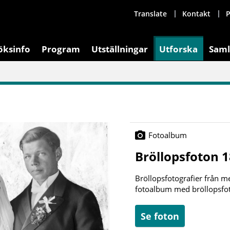
Translate
Kontakt
P
öksinfo
Program
Utställningar
Utforska
Saml
Fotoalbum
Bröllopsfoton 
Bröllopsfotografier från me
fotoalbum med bröllopsfoto
Se foton