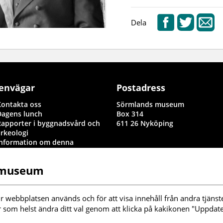
Dela
envägar
Postadress
Kontakta oss
Sörmlands museum
Dagens lunch
Box 314
Rapporter i byggnadsvård och
611 26 Nyköping
arkeologi
Information om denna
webbplats
illgänglighetsredogörelse
 museum
nställningar kakor
r webbplatsen används och för att visa innehåll från andra tjänste
r som helst ändra ditt val genom att klicka på kakikonen "Uppdater
ölj oss i sociala
edier