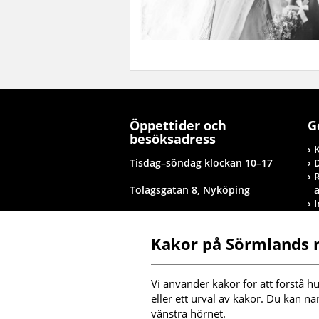
Öppettider och
G
besöksadress
Tisdag–söndag klockan 10–17
Tolagsgatan 8, Nyköping
Besöksinformation
T
Kakor på Sörmlands
I
Vi använder kakor för att förstå hu
eller ett urval av kakor. Du kan nä
F
m
vänstra hörnet.