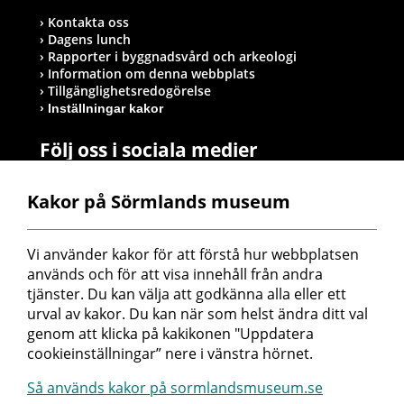
Kontakta oss
Dagens lunch
Rapporter i byggnadsvård och arkeologi
Information om denna webbplats
Tillgänglighetsredogörelse
Inställningar kakor
Följ oss i sociala medier
Kakor på Sörmlands museum
Postadress
Vi använder kakor för att förstå hur webbplatsen 
Sörmlands museum
används och för att visa innehåll från andra 
Box 314
tjänster. Du kan välja att godkänna alla eller ett 
611 26 Nyköping
urval av kakor. Du kan när som helst ändra ditt val 
genom att klicka på kakikonen "Uppdatera 
cookieinställningar” nere i vänstra hörnet.
Så används kakor på sormlandsmuseum.se