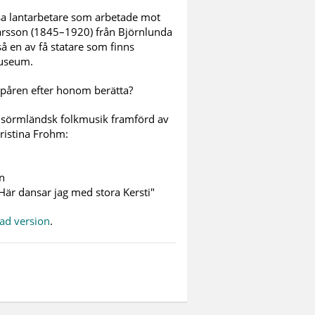
ösa lantarbetare som arbetade mot
rsson (1845–1920) från Björnlunda
å en av få statare som finns
useum.
spåren efter honom berätta?
a sörmländsk folkmusik framförd av
ristina Frohm:
n
Här dansar jag med stora Kersti"
kad version
.