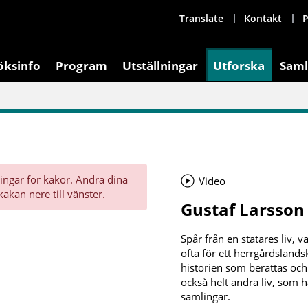
Translate
Kontakt
P
öksinfo
Program
Utställningar
Utforska
Saml
ningar för kakor. Ändra dina
Video
kakan nere till vänster.
Gustaf Larsson 
Spår från en statares liv, 
ofta för ett herrgårdslands
historien som berättas och
också helt andra liv, som h
samlingar.