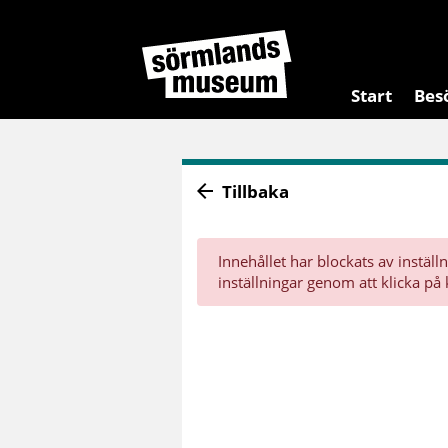
Start
Bes
Tillbaka
Innehållet har blockats av inställ
inställningar genom att klicka på 