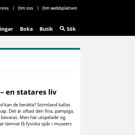
ress
Om oss
Om webbplatsen
ingar
Boka
Butik
Sök
– en statares liv
vad kan de berätta? Sörmland kallas
kap. Det är oftast den fina, pampiga,
 bevaras. Men här utspelade sig
ar lämnat få fysiska spår i museers