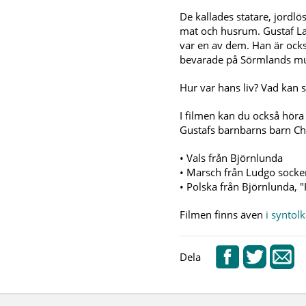
De kallades statare, jordl
mat och husrum. Gustaf La
var en av dem. Han är ocks
bevarade på Sörmlands m
Hur var hans liv? Vad kan 
I filmen kan du också hör
Gustafs barnbarns barn Ch
• Vals från Björnlunda
• Marsch från Ludgo socke
• Polska från Björnlunda, "
Filmen finns även
i syntol
Dela