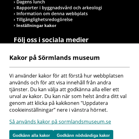
Dagens lunch
Rapporter i byggnadsvård och arkeologi
Information om denna webbplats
Tillgänglighetsredogörelse
Inställningar kakor
Följ oss i sociala medier
Kakor på Sörmlands museum
Postadress
Vi använder kakor för att förstå hur webbplatsen 
Sörmlands museum
används och för att visa innehåll från andra 
Box 314
tjänster. Du kan välja att godkänna alla eller ett 
611 26 Nyköping
urval av kakor. Du kan när som helst ändra ditt val 
genom att klicka på kakikonen "Uppdatera 
cookieinställningar” nere i vänstra hörnet.
Så används kakor på sormlandsmuseum.se
Godkänn alla kakor
Godkänn nödvändiga kakor