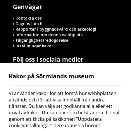
Genvägar
Kontakta oss
Dagens lunch
Rapporter i byggnadsvård och arkeologi
Information om denna webbplats
Tillgänglighetsredogörelse
Inställningar kakor
Följ oss i sociala medier
Kakor på Sörmlands museum
Postadress
Vi använder kakor för att förstå hur webbplatsen 
Sörmlands museum
används och för att visa innehåll från andra 
Box 314
tjänster. Du kan välja att godkänna alla eller ett 
611 26 Nyköping
urval av kakor. Du kan när som helst ändra ditt val 
genom att klicka på kakikonen "Uppdatera 
cookieinställningar” nere i vänstra hörnet.