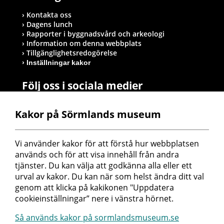
Kontakta oss
Dagens lunch
Rapporter i byggnadsvård och arkeologi
Information om denna webbplats
Tillgänglighetsredogörelse
Inställningar kakor
Följ oss i sociala medier
Kakor på Sörmlands museum
Postadress
Vi använder kakor för att förstå hur webbplatsen 
Sörmlands museum
används och för att visa innehåll från andra 
Box 314
tjänster. Du kan välja att godkänna alla eller ett 
611 26 Nyköping
urval av kakor. Du kan när som helst ändra ditt val 
genom att klicka på kakikonen "Uppdatera 
cookieinställningar” nere i vänstra hörnet.
Så används kakor på sormlandsmuseum.se