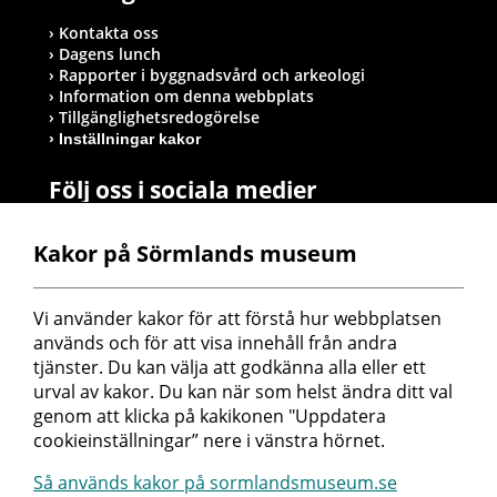
Kontakta oss
Dagens lunch
Rapporter i byggnadsvård och arkeologi
Information om denna webbplats
Tillgänglighetsredogörelse
Inställningar kakor
Följ oss i sociala medier
Kakor på Sörmlands museum
Postadress
Vi använder kakor för att förstå hur webbplatsen 
Sörmlands museum
används och för att visa innehåll från andra 
Box 314
tjänster. Du kan välja att godkänna alla eller ett 
611 26 Nyköping
urval av kakor. Du kan när som helst ändra ditt val 
genom att klicka på kakikonen "Uppdatera 
cookieinställningar” nere i vänstra hörnet.
Så används kakor på sormlandsmuseum.se