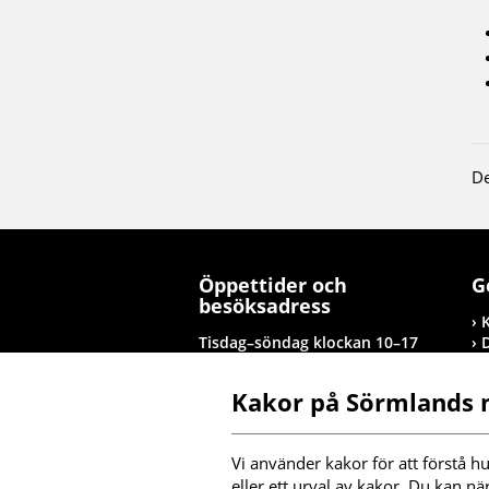
De
Öppettider och
G
besöksadress
Tisdag–söndag klockan 10–17
Tolagsgatan 8, Nyköping
Kakor på Sörmlands
Besöksinformation
T
Vi använder kakor för att förstå hu
I
eller ett urval av kakor. Du kan nä