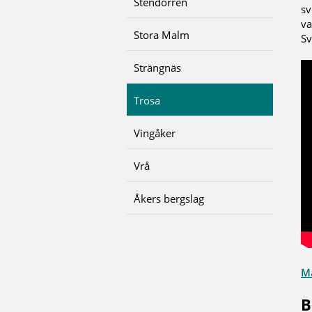
Stendörren
sv
va
Stora Malm
Sv
Strängnäs
Trosa
Vingåker
Vrå
Åkers bergslag
Ma
B