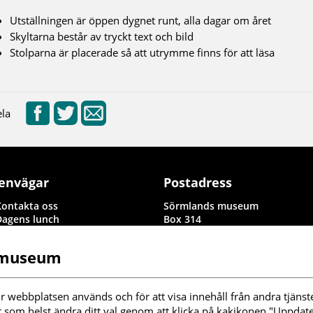
Utställningen är öppen dygnet runt, alla dagar om året
Skyltarna består av tryckt text och bild
Stolparna är placerade så att utrymme finns för att läsa
la
envägar
Postadress
Kontakta oss
Sörmlands museum
Dagens lunch
Box 314
Rapporter i byggnadsvård och
611 26 Nyköping
arkeologi
 museum
Information om denna
webbplats
illgänglighetsredogörelse
r webbplatsen används och för att visa innehåll från andra tjänste
nställningar kakor
r som helst ändra ditt val genom att klicka på kakikonen "Uppdater