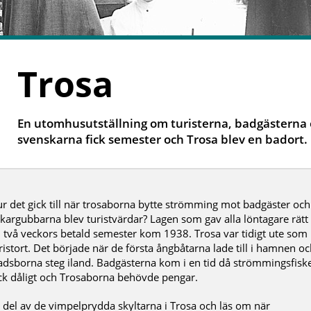
Trosa
En utomhusutställning om turisterna, badgästerna
svenskarna fick semester och Trosa blev en badort.
r det gick till när trosaborna bytte strömming mot badgäster och
skargubbarna blev turistvärdar? Lagen som gav alla löntagare rätt
ll två veckors betald semester kom 1938. Trosa var tidigt ute som
ristort. Det började när de första ångbåtarna lade till i hamnen o
adsborna steg iland. Badgästerna kom i en tid då strömmingsfisk
ck dåligt och Trosaborna behövde pengar.
 del av de vimpelprydda skyltarna i Trosa och läs om när