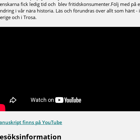
enskarna fick ledig tid och blev fritidskonsumenter.Följ med på 
ndring i vår nära historia. Läs och förundras över allt som hänt - i
erige och i Trosa.
nuskript finns på YouTube
esöksinformation