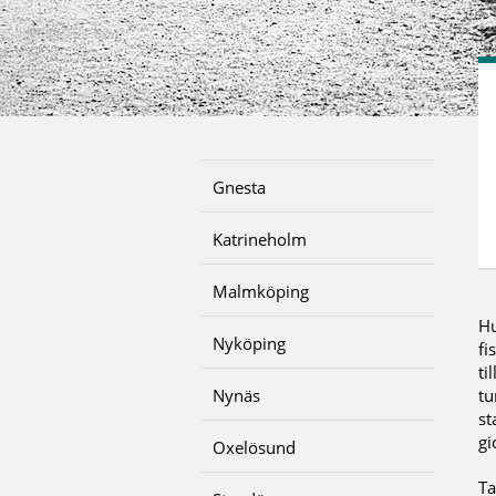
Gnesta
Katrineholm
Malmköping
Hu
Nyköping
fi
ti
Nynäs
tu
st
gi
Oxelösund
Ta