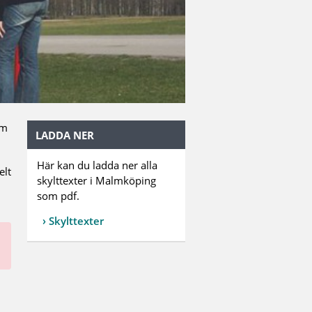
om
LADDA NER
Här kan du ladda ner alla
elt
skylttexter i Malmköping
som pdf.
Skylttexter