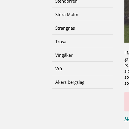
Stendörren
Stora Malm
Strängnäs
Trosa
I 
Vingåker
gr
re
Vrå
sl
so
Åkers bergslag
so
Ma