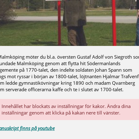
Malmköping möter du bl.a. översten Gustaf Adolf von Siegroth s
undade Malmköping genom att flytta hit Södermanlands
gemente på 1770-talet, den indelte soldaten Johan Spann som
ogs mot ryssar i början av 1800-talet, löjtnanten Hjalmar Trafvenf
m ledde gymnastikövningar kring 1890 och madam Qvarnberg
m serverade officerarna kaffe och te i slutet av 1700-talet.
Innehållet har blockats av inställningar för kakor. Ändra dina
inställningar genom att klicka på kakan nere till vänster.
nuskript finns på youtube