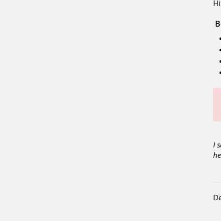
Hi
B
I 
he
De