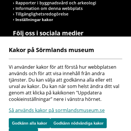
Rapporter i byggnadsvård och arkeologi
Information om denna webbplats
Tillgänglighetsredogörelse
Inställningar kakor
Följ oss i sociala medier
Kakor på Sörmlands museum
Postadress
Vi använder kakor för att förstå hur webbplatsen 
Sörmlands museum
används och för att visa innehåll från andra 
Box 314
tjänster. Du kan välja att godkänna alla eller ett 
611 26 Nyköping
urval av kakor. Du kan när som helst ändra ditt val 
genom att klicka på kakikonen "Uppdatera 
cookieinställningar” nere i vänstra hörnet.
Så används kakor på sormlandsmuseum.se
Godkänn alla kakor
Godkänn nödvändiga kakor