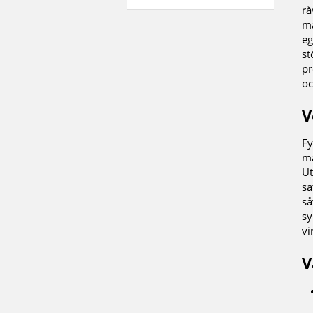
rå
ma
eg
st
pr
oc
V
Fy
ma
Ut
sä
så
sy
vi
V