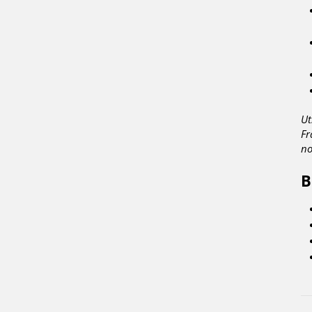
Ut
Fr
no
B