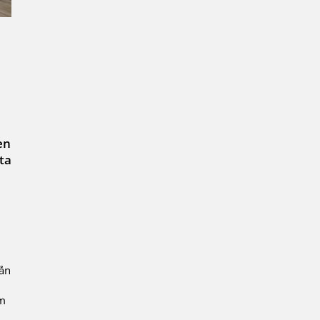
en
 ta
rån
om