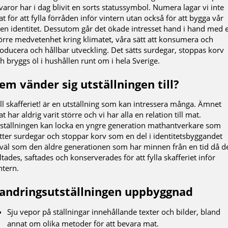
varor har i dag blivit en sorts statussymbol. Numera lagar vi inte
t för att fylla förråden inför vintern utan också för att bygga vår
en identitet. Dessutom går det ökade intresset hand i hand med 
örre medvetenhet kring klimatet, våra sätt att konsumera och
oducera och hållbar utveckling. Det sätts surdegar, stoppas korv
h bryggs öl i hushållen runt om i hela Sverige.
em vänder sig utställningen till?
ll skafferiet! är en utställning som kan intressera många. Ämnet
t har aldrig varit större och vi har alla en relation till mat.
ställningen kan locka en yngre generation mathantverkare som
tter surdegar och stoppar korv som en del i identitetsbyggandet
väl som den äldre generationen som har minnen från en tid då d
ltades, saftades och konserverades för att fylla skafferiet inför
ntern.
andringsutställningen uppbyggnad
Sju vepor på ställningar innehållande texter och bilder, bland
annat om olika metoder för att bevara mat.