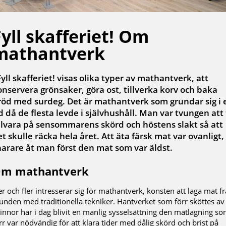
Fyll skafferiet! Om
mathantverk
Fyll skafferiet! visas olika typer av mathantverk, att
onservera grönsaker, göra ost, tillverka korv och baka
röd med surdeg. Det är mathantverk som grundar sig i 
d då de flesta levde i självhushåll. Man var tvungen att
illvara på sensommarens skörd och höstens slakt så att
t skulle räcka hela året. Att äta färsk mat var ovanligt,
narare åt man först den mat som var äldst.
m mathantverk
er och fler intresserar sig för mathantverk, konsten att laga mat f
unden med traditionella tekniker. Hantverket som förr sköttes av
innor har i dag blivit en manlig sysselsättning den matlagning s
rr var nödvändig för att klara tider med dålig skörd och brist på