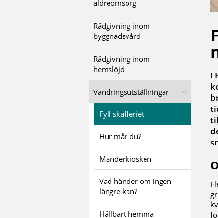
äldreomsorg
Rådgivning inom
byggnadsvård
Rådgivning inom
hemslöjd
I 
k
Vandringsutställningar
b
ti
Fyll skafferiet!
t
de
Hur mår du?
s
Manderkiosken
O
Vad händer om ingen
Fl
längre kan?
gr
kv
Hållbart hemma
fö