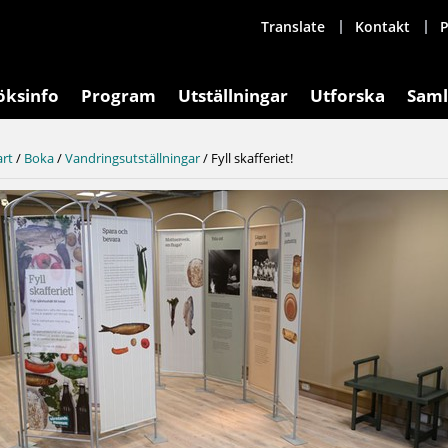
Translate
Kontakt
P
öksinfo
Program
Utställningar
Utforska
Saml
art
/
Boka
/
Vandringsutställningar
/
Fyll skafferiet!