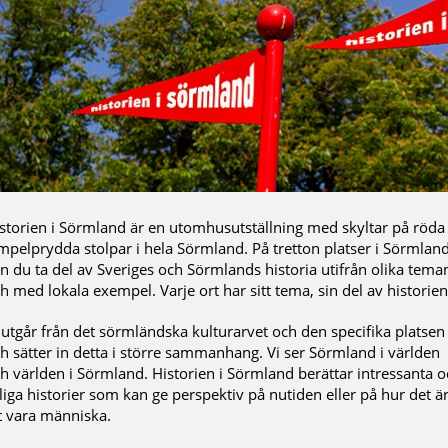
storien i Sörmland är en utomhusutställning med skyltar på röda
mpelprydda stolpar i hela Sörmland. På tretton platser i Sörmlan
n du ta del av Sveriges och Sörmlands historia utifrån olika tema
h med lokala exempel. Varje ort har sitt tema, sin del av historien
 utgår från det sörmländska kulturarvet och den specifika platsen
h sätter in detta i större sammanhang. Vi ser Sörmland i världen
h världen i Sörmland. Historien i Sörmland berättar intressanta 
liga historier som kan ge perspektiv på nutiden eller på hur det ä
t vara människa.