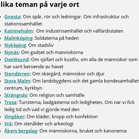
lika teman på varje ort
Gnesta
: Om spår, rör och ledningar. Om infrastruktur och
stationssamhället
Katrineholm
: Om industrisamhället och välfärdsstaten
Malmköping
: Soldaterna på heden
Nyköping
: Om stadsliv
Nynäs
: Om godset och människorna
Oxelösund
: Om sjöfart och kustliv, om alla de människor som
har varit beroende av havet
Stendörren
: Om skärgård, människor och djur
Stora Malm
: Om landsbygdens och det gamla bondesamhället
centrum, kyrkbyn
Strängnäs
: Om religion och samhälle
Trosa
: Turisterna, badgästerna och ledigheten. Om när vi fick
ledig tid och vad vi gjorde med den
Vingåker
: Om kläder, kropp och konfektion
Vrå
: Om stenålder och arkeologi
Åkers bergslag
: Om människorna, bruket och kanonerna