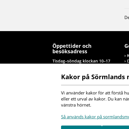
De
Öppettider och
G
besöksadress
Tisdag–söndag klockan 10–17
Tolagsgatan 8, Nyköping
Kakor på Sörmlands
Besöksinformation
T
Vi använder kakor för att förstå hu
I
eller ett urval av kakor. Du kan nä
vänstra hörnet.
F
Så används kakor på sormlands
m