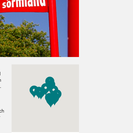
d
n
.
och
r