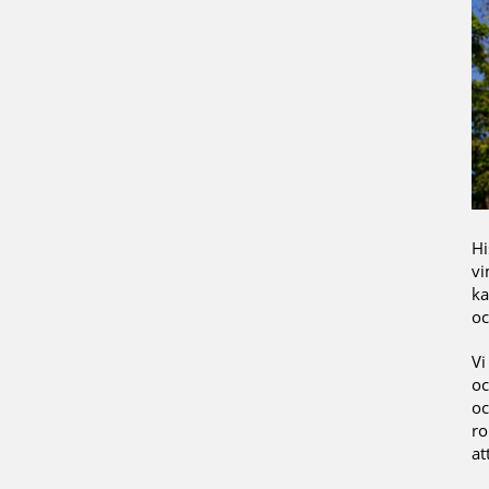
Hi
vi
ka
oc
Vi
oc
oc
ro
at