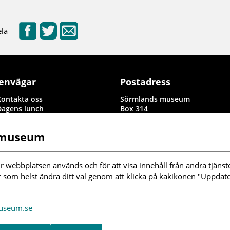
la
envägar
Postadress
Kontakta oss
Sörmlands museum
Dagens lunch
Box 314
Rapporter i byggnadsvård och
611 26 Nyköping
arkeologi
 museum
Information om denna
webbplats
illgänglighetsredogörelse
r webbplatsen används och för att visa innehåll från andra tjänste
nställningar kakor
r som helst ändra ditt val genom att klicka på kakikonen "Uppdater
ölj oss i sociala
museum.se
edier