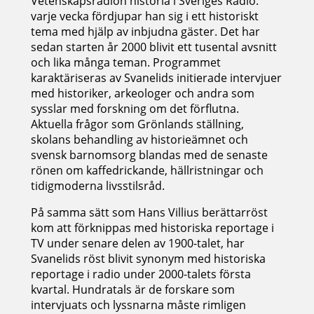
Vetenskapsradion historia i Sveriges Radio:
varje vecka fördjupar han sig i ett historiskt
tema med hjälp av inbjudna gäster. Det har
sedan starten år 2000 blivit ett tusental avsnitt
och lika många teman. Programmet
karaktäriseras av Svanelids initierade intervjuer
med historiker, arkeologer och andra som
sysslar med forskning om det förflutna.
Aktuella frågor som Grönlands ställning,
skolans behandling av historieämnet och
svensk barnomsorg blandas med de senaste
rönen om kaffedrickande, hällristningar och
tidigmoderna livsstilsråd.
På samma sätt som Hans Villius berättarröst
kom att förknippas med historiska reportage i
TV under senare delen av 1900-talet, har
Svanelids röst blivit synonym med historiska
reportage i radio under 2000-talets första
kvartal. Hundratals är de forskare som
intervjuats och lyssnarna måste rimligen