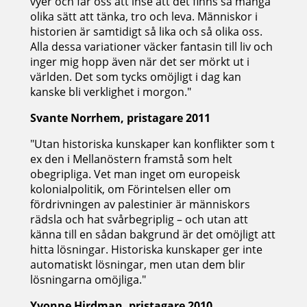
vyer och får oss att inse att det finns så många
olika sätt att tänka, tro och leva. Människor i
historien är samtidigt så lika och så olika oss.
Alla dessa variationer väcker fantasin till liv och
inger mig hopp även när det ser mörkt ut i
världen. Det som tycks omöjligt i dag kan
kanske bli verklighet i morgon."
Svante Norrhem, pristagare 2011
"Utan historiska kunskaper kan konflikter som t
ex den i Mellanöstern framstå som helt
obegripliga. Vet man inget om europeisk
kolonialpolitik, om Förintelsen eller om
fördrivningen av palestinier är människors
rädsla och hat svårbegriplig – och utan att
känna till en sådan bakgrund är det omöjligt att
hitta lösningar. Historiska kunskaper ger inte
automatiskt lösningar, men utan dem blir
lösningarna omöjliga."
Yvonne Hirdman, pristagare 2010