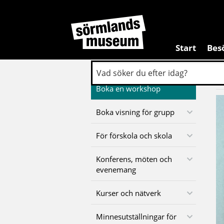
Start
Bes
St
Boka en workshop
Boka visning för grupp
För förskola och skola
Konferens, möten och
evenemang
Kurser och nätverk
Minnesutställningar för