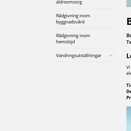
äldreomsorg
Rådgivning inom
byggnadsvård
B
Rådgivning inom
hemslöjd
T
L
Vandringsutställningar
Vi
el
Ti
De
Pr