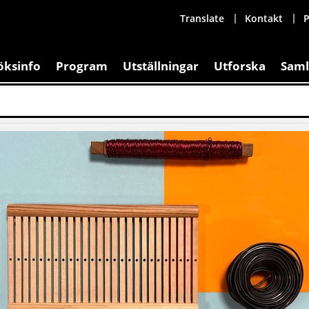
Translate
Kontakt
P
öksinfo
Program
Utställningar
Utforska
Saml
art
/
Boka
/
Boka en workshop