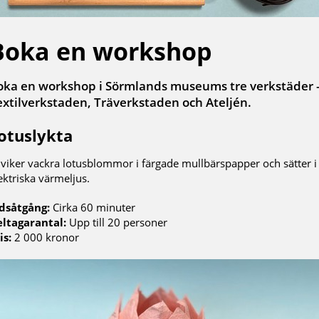
Boka en workshop
oka en workshop i Sörmlands museums tre verkstäder 
extilverkstaden, Träverkstaden och Ateljén.
otuslykta
 viker vackra lotusblommor i färgade mullbärspapper och sätter i
ektriska värmeljus.
dsåtgång:
Cirka 60 minuter
ltagarantal:
Upp till 20 personer
is:
2 000 kronor