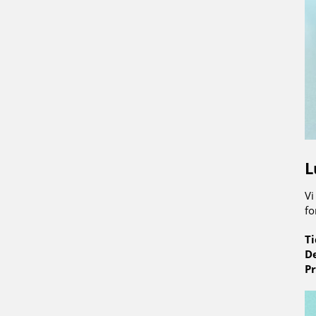
L
Vi
fo
Ti
De
Pr