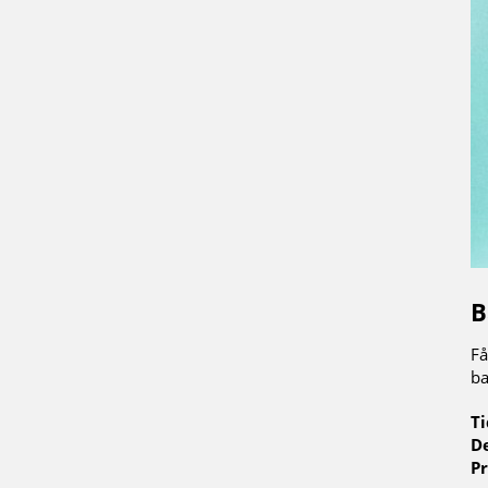
B
Få
ba
Ti
De
Pr